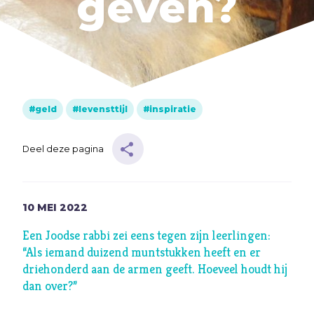
geven?
Muziek
Geloof
Internationaal
Identiteit
geld
levensttijl
inspiratie
Categorieën
Deel deze pagina
Blog
Denkprikkel
10
MEI
2022
Video
Een Joodse rabbi zei eens tegen zijn leerlingen:
“Als iemand duizend muntstukken heeft en er
Alle onderwerpen
driehonderd aan de armen geeft. Hoeveel houdt hij
dan over?”
A
Advent