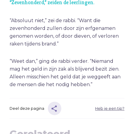
“Zevenhonderd,” zeiden de leerlingen.
Ambitie
Angst
“Absoluut niet,” zei de rabbi. “Want die
Antisemitisme
zevenhonderd zullen door zijn erfgenamen
B
Belijden
genomen worden, of door dieven, of verloren
Beproeving
raken tijdens brand.”
biddag
Bidden
“Weet dan,” ging de rabbi verder. “Niemand
mag het geld in zijn zak als blijvend bezit zien.
Bijbel
Alleen misschien het geld dat je weggeeft aan
C
Criminaliteit
de mensen die het nodig hebben.”
Cultuur
D
Dankbaarheid
Dankdag
Deel deze pagina
Heb je een tip?
Drank
Duisternis
Gerelateerd