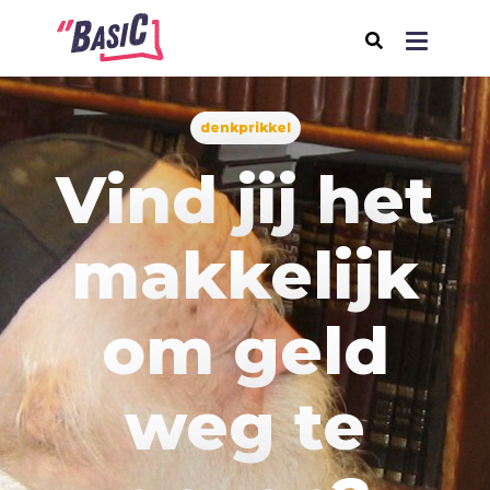
denkprikkel
Over BasiC
Vind jij het
Programma's
BasiC Let’s Move
makkelijk
BasiC Move It
BasiC Movement
om geld
Expeditie Klooster
Thema's
weg te
Samenleving
Seksualiteit