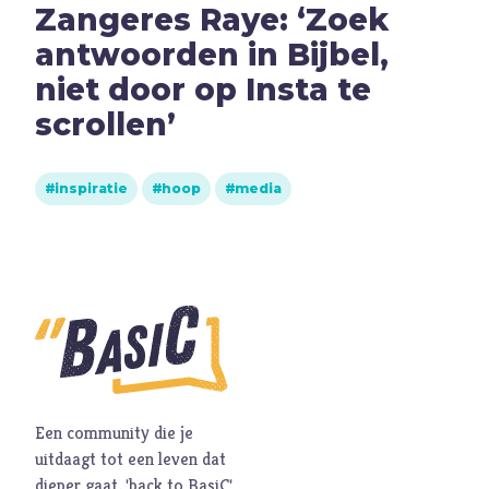
Zangeres Raye: ‘Zoek
Hoop
antwoorden in Bijbel,
I
Illusie
niet door op Insta te
Inspiratie
scrollen’
Islam
Israël
J
Jezus
inspiratie
hoop
media
Jodendom
K
Kerk
Kerst
Keuzes
Klimaat
Kwetsbaarheid
Een community die je
L
Levensstijl
uitdaagt tot een leven dat
Liefde
dieper gaat, 'back to BasiC'.