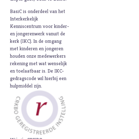
M
Maatschappij
BasiC is onderdeel van het
Media
Interkerkelijk
Moed
Kenniscentrum voor kinder-
en jongerenwerk vanuit de
O
Oorlog
kerk (
IKC
). In de omgang
P
Pinksteren
met kinderen en jongeren
Pijn
houden onze medewerkers
rekening met wat wenselijk
Pinksteren
en toelaatbaar is. De
IKC-
Politiek
gedragscode
wil hierbij een
Porno
hulpmiddel zijn.
R
Racisme
Relatie
Religie
S
Schepping
Schoonheid