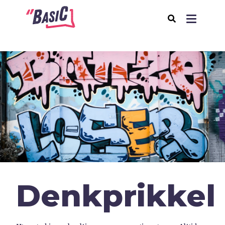
Over BasiC
Programma's
BasiC Let’s Move
BasiC Move It
BasiC Movement
Expeditie Klooster
Thema's
Denkprikkel
Samenleving
Seksualiteit