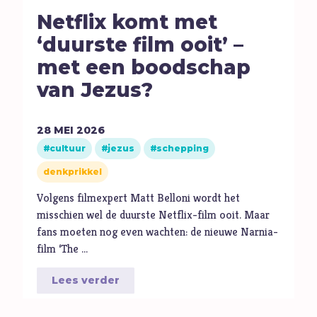
Volharding
Netflix komt met
Vragen
‘duurste film ooit’ –
Vreugde
met een boodschap
Vriendschap
van Jezus?
Vrijheid
W
Waarheid
28
MEI
2026
Wonderen
cultuur
jezus
schepping
Z
Zelfbeeld
denkprikkel
Ziel
Volgens filmexpert Matt Belloni wordt het
Zintuigen
misschien wel de duurste Netflix-film ooit. Maar
fans moeten nog even wachten: de nieuwe Narnia-
Zoektocht
film ‘The …
Zonde
Lees verder