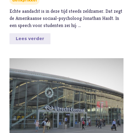
denkprikkel
Hoop
Echte aandacht is in deze tijd steeds zeldzamer. Dat zegt
I
Illusie
de Amerikaanse sociaal-psycholoog Jonathan Haidt. In
Inspiratie
een speech voor studenten zei hij: …
Islam
Lees verder
Israël
J
Jezus
Jodendom
K
Kerk
Kerst
Keuzes
Klimaat
Kwetsbaarheid
L
Levensstijl
Liefde