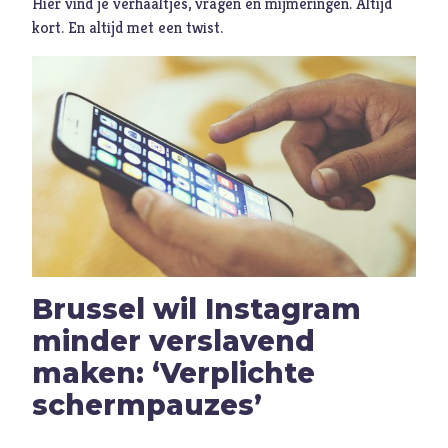
Hier vind je verhaaltjes, vragen en mijmeringen. Altijd
kort. En altijd met een twist.
Muziek
Geloof
Internationaal
Identiteit
Categorieën
Blog
Denkprikkel
Brussel wil Instagram
Video
minder verslavend
maken: ‘Verplichte
Alle onderwerpen
schermpauzes’
A
Advent