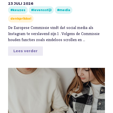
Ambitie
23
JULI
2026
keuzes
levensstijl
media
Angst
denkprikkel
Antisemitisme
B
Belijden
De Europese Commissie vindt dat social media als
Instagram te verslavend zijn 1 . Volgens de Commissie
Beproeving
houden functies zoals eindeloos scrollen en …
biddag
Lees verder
Bidden
Bijbel
C
Criminaliteit
Cultuur
D
Dankbaarheid
Dankdag
Drank
Duisternis