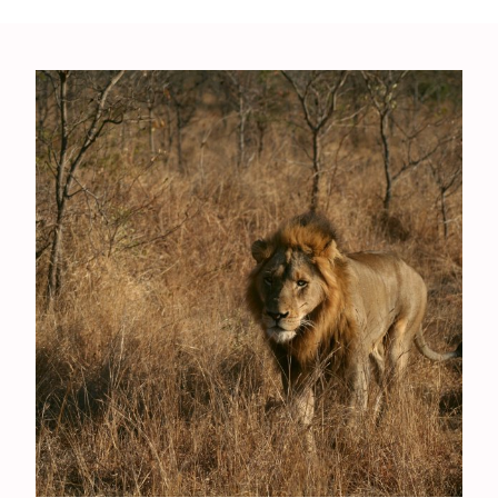
Seks
Sport
Stilte
T
Toekomst
Trouw
Twijfel
V
Verbond
Verdriet
Vergeving
Verlangen
Verleiding
Verslaving
Vertrouwen
Vervolging