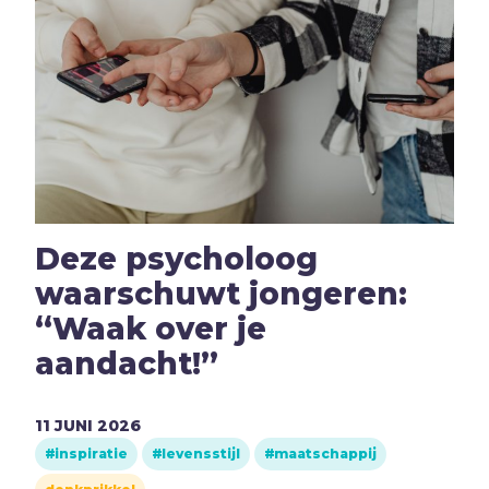
E
Eenzaamheid
Eerlijkheid
F
Fantasie
G
Games
Geld
Genade
Geweld
Deze psycholoog
Gewoonten
waarschuwt jongeren:
Goden
“Waak over je
Goede Vrijdag
aandacht!”
H
Heiligheid
Helden
11
JUNI
2026
Hemelvaartsdag
inspiratie
levensstijl
maatschappij
Homoseksualiteit