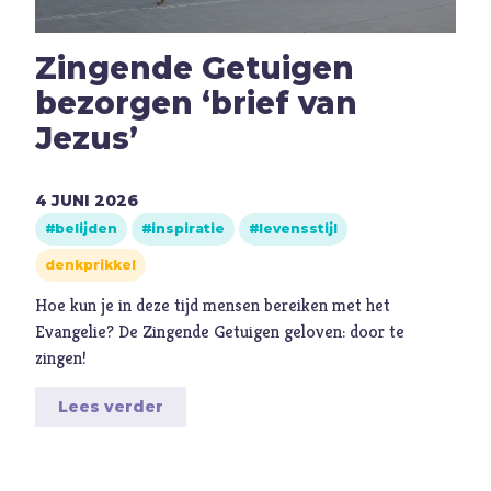
M
Maatschappij
Media
Zingende Getuigen
Moed
bezorgen ‘brief van
O
Oorlog
Jezus’
P
Pinksteren
Pijn
4
JUNI
2026
Pinksteren
belijden
inspiratie
levensstijl
Politiek
denkprikkel
Porno
Hoe kun je in deze tijd mensen bereiken met het
R
Racisme
Evangelie? De Zingende Getuigen geloven: door te
zingen!
Relatie
Religie
Lees verder
S
Schepping
Schoonheid