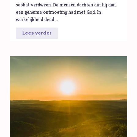
Seks
sabbat verdween. De mensen dachten dat hij dan
een geheime ontmoeting had met God. In
Sport
werkelijkheid deed …
Stilte
T
Toekomst
Lees verder
Trouw
Twijfel
V
Verbond
Verdriet
Vergeving
Verlangen
Verleiding
Verslaving
Vertrouwen
Vervolging