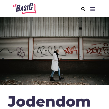
Over BasiC
Programma's
BasiC Let’s Move
BasiC Move It
BasiC Movement
Expeditie Klooster
Thema's
Jodendom
Samenleving
Seksualiteit