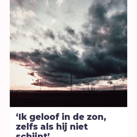
E
Eenzaamheid
Eerlijkheid
F
Fantasie
G
Games
Geld
Genade
Geweld
Gewoonten
Goden
Goede Vrijdag
H
Heiligheid
Helden
‘Ik geloof in de zon,
Hemelvaartsdag
zelfs als hij niet
Homoseksualiteit
schijnt’