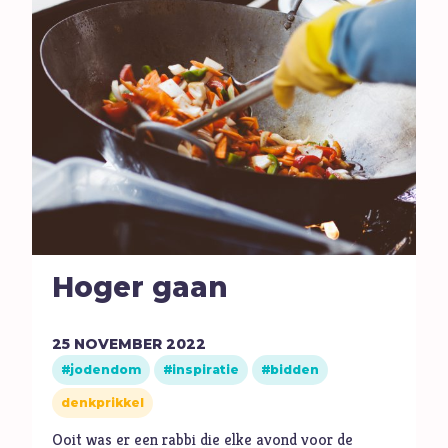
M
Maatschappij
Media
Moed
O
Oorlog
P
Pinksteren
Pijn
Pinksteren
Politiek
Porno
Hoger gaan
R
Racisme
Relatie
25
NOVEMBER
2022
Religie
jodendom
inspiratie
bidden
S
Schepping
denkprikkel
Schoonheid
Ooit was er een rabbi die elke avond voor de