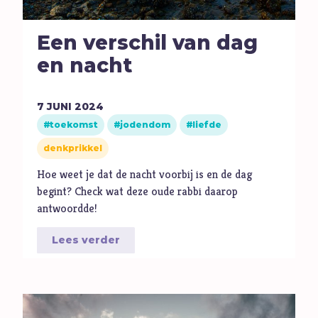
Ambitie
Angst
Een verschil van dag
Antisemitisme
en nacht
B
Belijden
Beproeving
7
JUNI
2024
biddag
toekomst
jodendom
liefde
Bidden
denkprikkel
Bijbel
Hoe weet je dat de nacht voorbij is en de dag
C
Criminaliteit
begint? Check wat deze oude rabbi daarop
antwoordde!
Cultuur
D
Dankbaarheid
Lees verder
Dankdag
Drank
Duisternis