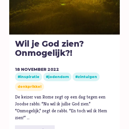
Volharding
Vragen
Vreugde
Vriendschap
Vrijheid
Wil je God zien?
W
Waarheid
Onmogelijk?!
Wonderen
Z
Zelfbeeld
18
NOVEMBER
2022
Ziel
inspiratie
jodendom
zintuigen
Zintuigen
denkprikkel
Zoektocht
De keizer van Rome zegt op een dag tegen een
Joodse rabbi: “Nu wil ik jullie God zien.”
Zonde
“Onmogelijk,” zegt de rabbi. “En toch wil ik Hem
zien!” …