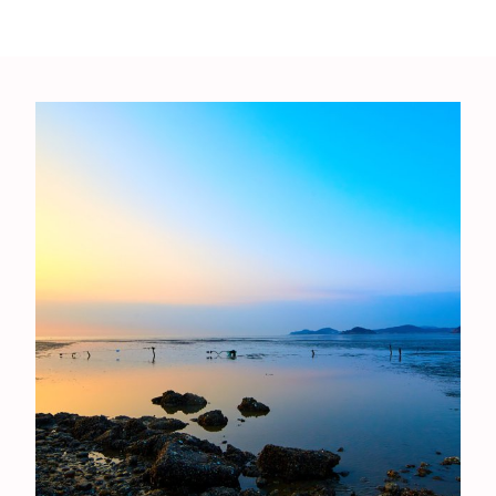
Muziek
Geloof
Internationaal
Identiteit
Categorieën
Blog
Denkprikkel
Video
Alle onderwerpen
A
Advent