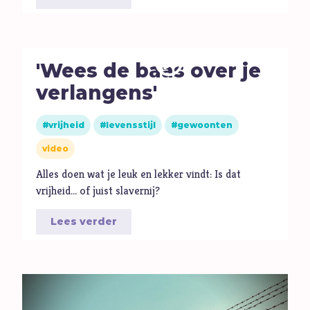
E
Eenzaamheid
Eerlijkheid
F
Fantasie
'Wees de baas over je
G
Games
verlangens'
Geld
Genade
vrijheid
levensstijl
gewoonten
Geweld
video
Gewoonten
Alles doen wat je leuk en lekker vindt: Is dat
Goden
vrijheid... of juist slavernij?
Goede Vrijdag
Lees verder
H
Heiligheid
Helden
Hemelvaartsdag
Homoseksualiteit