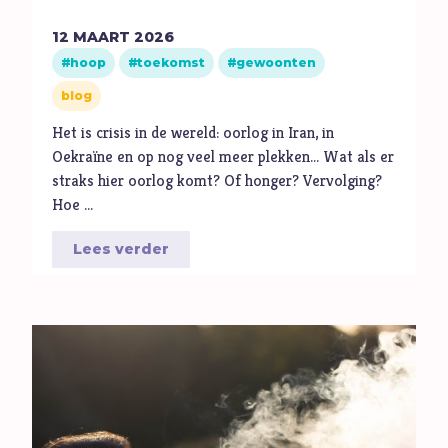
M
Maatschappij
12
MAART
2026
Media
hoop
toekomst
gewoonten
Moed
blog
O
Oorlog
Het is crisis in de wereld: oorlog in Iran, in
P
Pinksteren
Oekraïne en op nog veel meer plekken... Wat als er
Pijn
straks hier oorlog komt? Of honger? Vervolging?
Hoe …
Pinksteren
Politiek
Lees verder
Porno
R
Racisme
Relatie
Religie
S
Schepping
Schoonheid