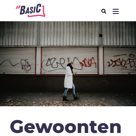
Over BasiC
Programma's
BasiC Let’s Move
BasiC Move It
BasiC Movement
Expeditie Klooster
Thema's
Gewoonten
Samenleving
Seksualiteit