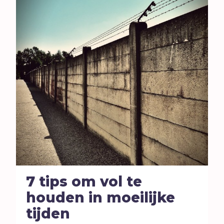
Hoop
I
Illusie
Inspiratie
Islam
Israël
J
Jezus
Jodendom
K
Kerk
Kerst
Keuzes
Klimaat
7 tips om vol te
Kwetsbaarheid
houden in moeilijke
L
Levensstijl
tijden
Liefde