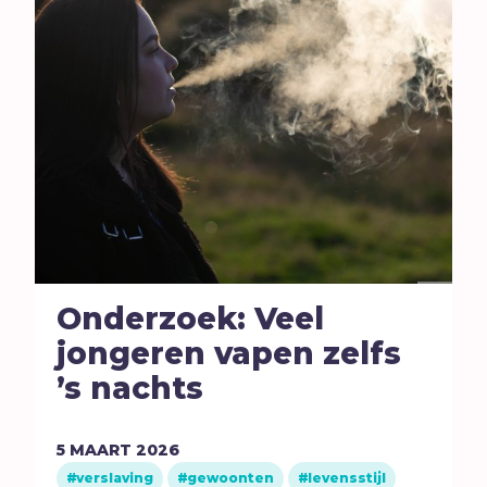
Seks
Sport
Stilte
T
Toekomst
Trouw
Twijfel
V
Verbond
Verdriet
Vergeving
Onderzoek: Veel
Verlangen
jongeren vapen zelfs
Verleiding
’s nachts
Verslaving
Vertrouwen
5
MAART
2026
Vervolging
verslaving
gewoonten
levensstijl