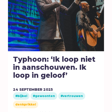
Typhoon: ‘Ik loop niet
in aanschouwen. Ik
loop in geloof’
24
SEPTEMBER
2025
bijbel
gewoonten
vertrouwen
denkprikkel