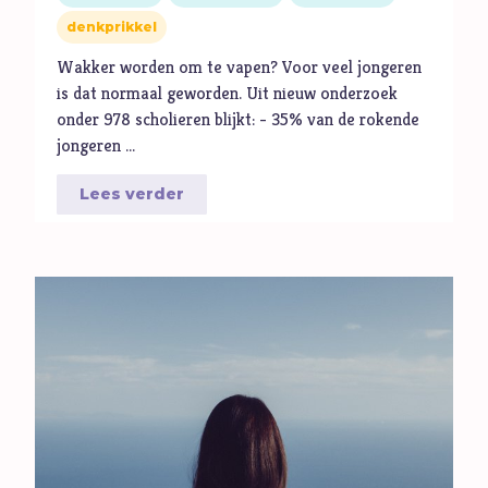
Volharding
denkprikkel
Vragen
Wakker worden om te vapen? Voor veel jongeren
Vreugde
is dat normaal geworden. Uit nieuw onderzoek
Vriendschap
onder 978 scholieren blijkt: - 35% van de rokende
jongeren …
Vrijheid
W
Waarheid
Lees verder
Wonderen
Z
Zelfbeeld
Ziel
Zintuigen
Zoektocht
Zonde