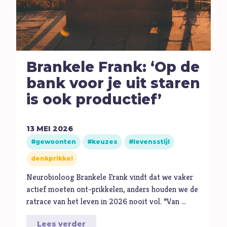
Ambitie
Angst
Antisemitisme
B
Belijden
Brankele Frank: ‘Op de
Beproeving
bank voor je uit staren
biddag
is ook productief’
Bidden
Bijbel
13
MEI
2026
C
Criminaliteit
gewoonten
keuzes
levensstijl
Cultuur
denkprikkel
D
Dankbaarheid
Neurobioloog Brankele Frank vindt dat we vaker
Dankdag
actief moeten ont-prikkelen, anders houden we de
Drank
ratrace van het leven in 2026 nooit vol. “Van …
Duisternis
Lees verder