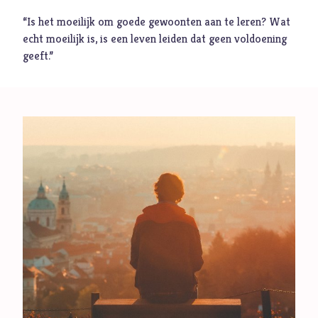
“Is het moeilijk om goede gewoonten aan te leren? Wat
Muziek
echt moeilijk is, is een leven leiden dat geen voldoening
Geloof
geeft.”
Internationaal
Identiteit
Categorieën
Blog
Denkprikkel
Video
Alle onderwerpen
A
Advent