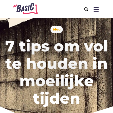
blog
Over BasiC
7 tips om vol
Programma's
BasiC Let’s Move
te houden in
BasiC Move It
BasiC Movement
moeilijke
Expeditie Klooster
Thema's
tijden
Samenleving
Seksualiteit