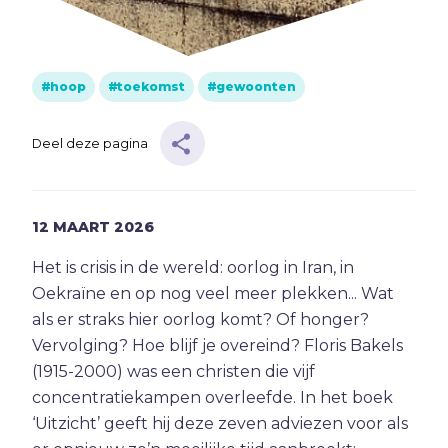
Muziek
Geloof
hoop
toekomst
gewoonten
Internationaal
Deel deze pagina
Identiteit
Categorieën
12
MAART
2026
Blog
Het is crisis in de wereld: oorlog in Iran, in
Denkprikkel
Oekraïne en op nog veel meer plekken... Wat
Video
als er straks hier oorlog komt? Of honger?
Vervolging? Hoe blijf je overeind? Floris Bakels
(1915-2000) was een christen die vijf
Alle onderwerpen
concentratiekampen overleefde. In het boek
‘Uitzicht’ geeft hij deze zeven adviezen voor als
A
Advent