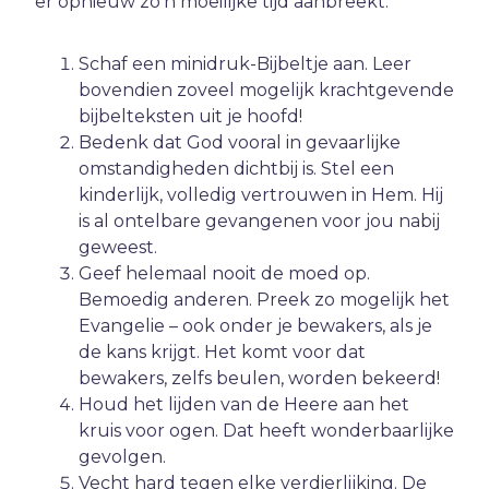
er opnieuw zo’n moeilijke tijd aanbreekt:
Ambitie
Angst
Schaf een minidruk-Bijbeltje aan. Leer
Antisemitisme
bovendien zoveel mogelijk krachtgevende
bijbelteksten uit je hoofd!
B
Belijden
Bedenk dat God vooral in gevaarlijke
Beproeving
omstandigheden dichtbij is. Stel een
biddag
kinderlijk, volledig vertrouwen in Hem. Hij
is al ontelbare gevangenen voor jou nabij
Bidden
geweest.
Bijbel
Geef helemaal nooit de moed op.
C
Criminaliteit
Bemoedig anderen. Preek zo mogelijk het
Evangelie – ook onder je bewakers, als je
Cultuur
de kans krijgt. Het komt voor dat
D
Dankbaarheid
bewakers, zelfs beulen, worden bekeerd!
Dankdag
Houd het lijden van de Heere aan het
kruis voor ogen. Dat heeft wonderbaarlijke
Drank
gevolgen.
Duisternis
Vecht hard tegen elke verdierlijking. De