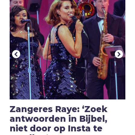
Hoop
I
Illusie
Inspiratie
Islam
Israël
J
Jezus
Jodendom
K
Kerk
Kerst
Keuzes
Klimaat
Zangeres Raye: ‘Zoek
Kwetsbaarheid
antwoorden in Bijbel,
L
Levensstijl
niet door op Insta te
Liefde