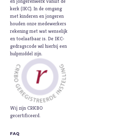
en jongerenwerk vanuit de
Seks
kerk (
IKC
). In de omgang
Sport
met kinderen en jongeren
houden onze medewerkers
Stilte
rekening met wat wenselijk
T
Toekomst
en toelaatbaar is. De
IKC-
Trouw
gedragscode
wil hierbij een
hulpmiddel zijn.
Twijfel
V
Verbond
Verdriet
Vergeving
Verlangen
Verleiding
Wij zijn CRKBO
Verslaving
gecertificeerd.
Vertrouwen
Vervolging
FAQ