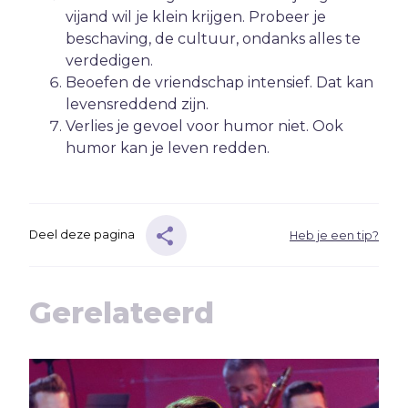
E
Eenzaamheid
vijand wil je klein krijgen. Probeer je
beschaving, de cultuur, ondanks alles te
Eerlijkheid
verdedigen.
F
Fantasie
Beoefen de vriendschap intensief. Dat kan
G
Games
levensreddend zijn.
Verlies je gevoel voor humor niet. Ook
Geld
humor kan je leven redden.
Genade
Geweld
Gewoonten
Deel deze pagina
Heb je een tip?
Goden
Goede Vrijdag
H
Heiligheid
Gerelateerd
Helden
Hemelvaartsdag
Homoseksualiteit