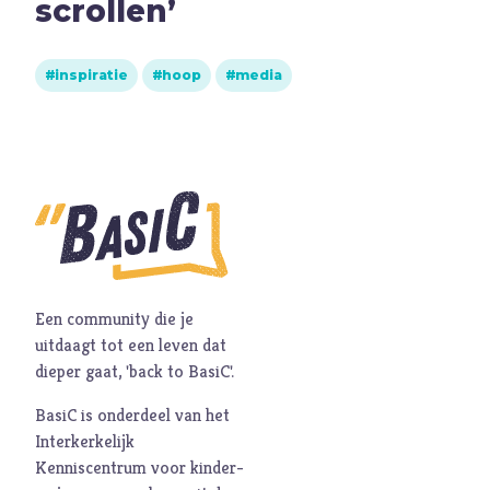
scrollen’
M
Maatschappij
Media
inspiratie
hoop
media
Moed
O
Oorlog
P
Pinksteren
Pijn
Pinksteren
Politiek
Porno
Een community die je
R
Racisme
uitdaagt tot een leven dat
Relatie
dieper gaat, 'back to BasiC'.
Religie
BasiC is onderdeel van het
S
Schepping
Interkerkelijk
Kenniscentrum voor kinder-
Schoonheid