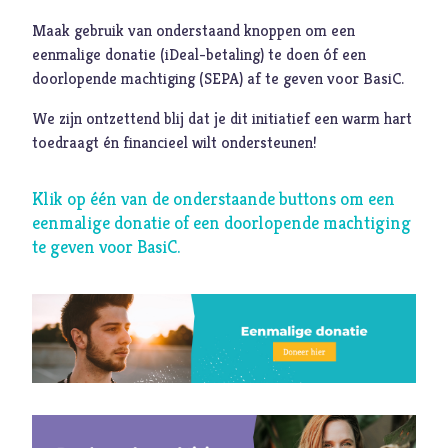
Maak gebruik van onderstaand knoppen om een
Muziek
eenmalige donatie (iDeal-betaling) te doen óf een
Geloof
doorlopende machtiging (SEPA) af te geven voor BasiC.
Internationaal
We zijn ontzettend blij dat je dit initiatief een warm hart
toedraagt én financieel wilt ondersteunen!
Identiteit
Categorieën
Klik op één van de onderstaande buttons om een
eenmalige donatie of een doorlopende machtiging
Blog
te geven voor BasiC.
Denkprikkel
Video
Alle onderwerpen
A
Advent