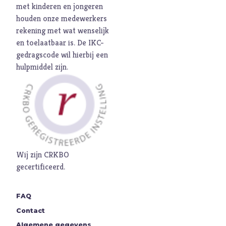
E
Eenzaamheid
met kinderen en jongeren
houden onze medewerkers
Eerlijkheid
rekening met wat wenselijk
F
Fantasie
en toelaatbaar is. De
IKC-
G
Games
gedragscode
wil hierbij een
hulpmiddel zijn.
Geld
Genade
Geweld
Gewoonten
Goden
Goede Vrijdag
Wij zijn CRKBO
gecertificeerd.
H
Heiligheid
Helden
FAQ
Hemelvaartsdag
Contact
Homoseksualiteit
Algemene gegevens