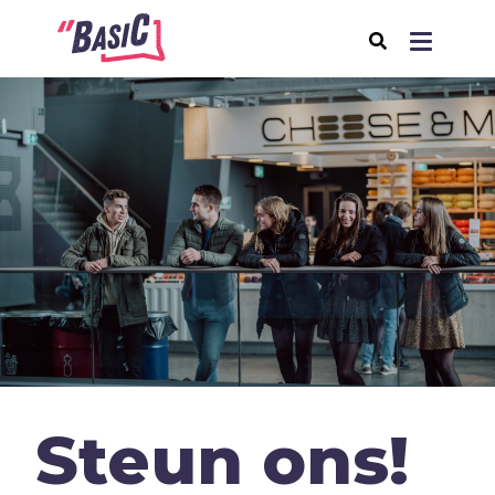
Over BasiC
Programma's
BasiC Let’s Move
BasiC Move It
BasiC Movement
Expeditie Klooster
Thema's
Steun ons!
Samenleving
Seksualiteit