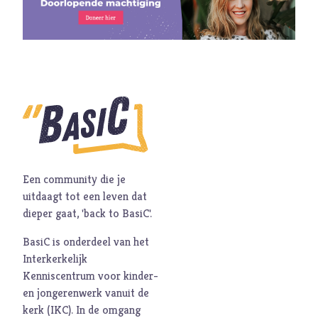
Ambitie
Angst
Antisemitisme
B
Belijden
Beproeving
biddag
Bidden
Bijbel
Een community die je
C
Criminaliteit
uitdaagt tot een leven dat
Cultuur
dieper gaat, 'back to BasiC'.
D
Dankbaarheid
BasiC is onderdeel van het
Dankdag
Interkerkelijk
Kenniscentrum voor kinder-
Drank
en jongerenwerk vanuit de
Duisternis
kerk (
IKC
). In de omgang