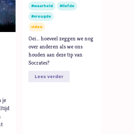
waarheid
liefde
Vrijheid
vreugde
W
Waarheid
video
Wonderen
Oei... hoeveel zeggen we nog
Z
Zelfbeeld
over anderen als we ons
Ziel
houden aan deze tip van
Zintuigen
Socrates?
Zoektocht
Lees verder
Zonde
 je
ltijd
n
nt