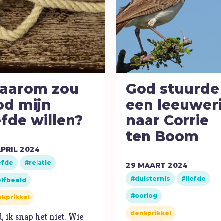
aarom zou
God stuurde
od mijn
een leeuwer
efde willen?
naar Corrie
ten Boom
PRIL
2024
efde
relatie
29
MAART
2024
duisternis
liefde
elfbeeld
oorlog
kprikkel
denkprikkel
, ik snap het niet. Wie