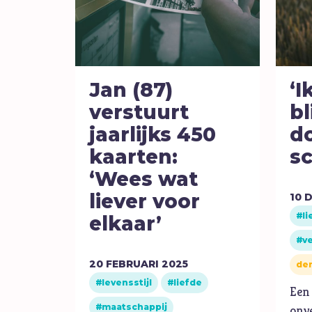
Jan (87)
‘I
verstuurt
bl
jaarlijks 450
d
kaarten:
sc
‘Wees wat
liever voor
10
D
li
elkaar’
v
20
FEBRUARI
2025
den
levensstijl
liefde
Een 
maatschappij
onve