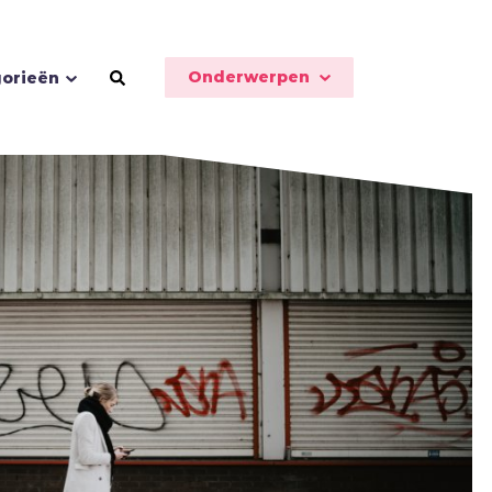
Onderwerpen
orieën
Schoonheid
Seks
Sport
Stilte
T
Toekomst
Trouw