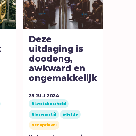
Deze
k
uitdaging is
doodeng,
awkward en
ongemakkelijk
25
JULI
2024
kwetsbaarheid
levensstijl
liefde
denkprikkel