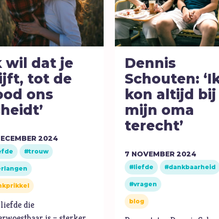
k wil dat je
Dennis
ijft, tot de
Schouten: ‘I
ood ons
kon altijd bij
heidt’
mijn oma
terecht’
ECEMBER
2024
efde
trouw
7
NOVEMBER
2024
liefde
dankbaarheid
erlangen
vragen
kprikkel
blog
liefde die
rwoestbaar is – sterker