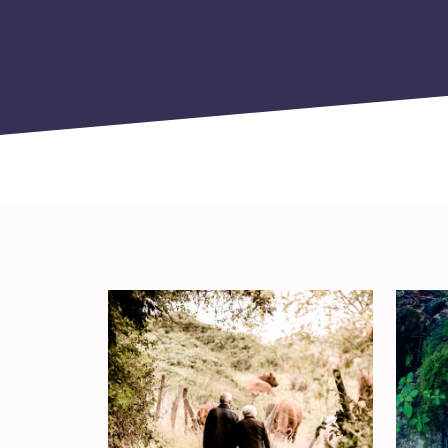
biddag
Bidden
Bijbel
C
Criminaliteit
Cultuur
D
Dankbaarheid
Dankdag
Drank
Duisternis
E
Eenzaamheid
Eerlijkheid
F
Fantasie
G
Games