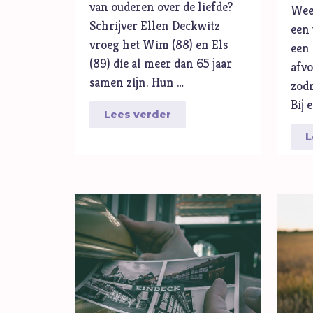
van ouderen over de liefde?
Wees
Schrijver Ellen Deckwitz
een 
vroeg het Wim (88) en Els
een 
(89) die al meer dan 65 jaar
afvo
samen zijn. Hun …
zod
Bij 
Lees verder
L