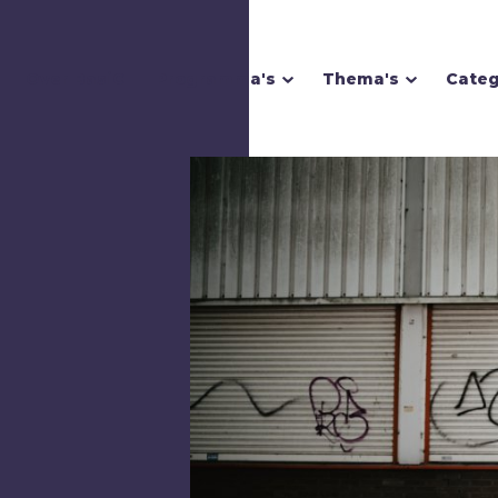
Over BasiC
Programma's
Thema's
Categ
Homoseksualiteit
Hoop
I
Illusie
Inspiratie
Islam
Israël