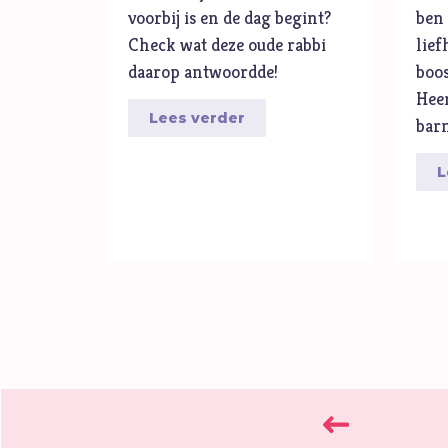
voorbij is en de dag begint?
ben 
Check wat deze oude rabbi
lie
daarop antwoordde!
boos
Heer
Lees verder
bar
L