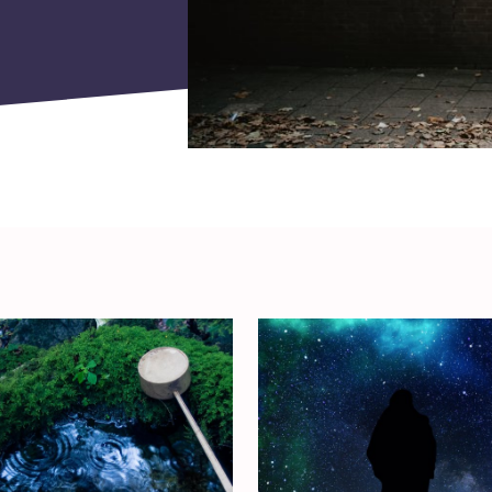
J
Jezus
Jodendom
K
Kerk
Kerst
Keuzes
Klimaat
Kwetsbaarheid
L
Levensstijl
Liefde
M
Maatschappij
Media
Moed
O
Oorlog