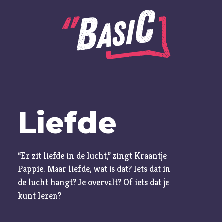
Alle onderwerpen
Liefde
A
Advent
Ambitie
Angst
“Er zit liefde in de lucht,” zingt Kraantje
Pappie. Maar liefde, wat is dat? Iets dat in
Antisemitisme
de lucht hangt? Je overvalt? Of iets dat je
B
Belijden
kunt leren?
Beproeving