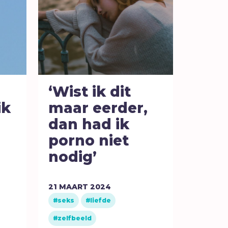
‘Wist ik dit
ik
maar eerder,
dan had ik
porno niet
nodig’
21
MAART
2024
seks
liefde
zelfbeeld