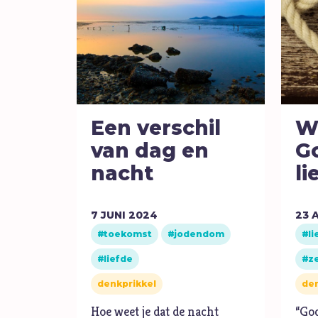
Een verschil
W
van dag en
G
nacht
li
7
JUNI
2024
23
A
toekomst
jodendom
li
liefde
z
denkprikkel
den
Hoe weet je dat de nacht
“God