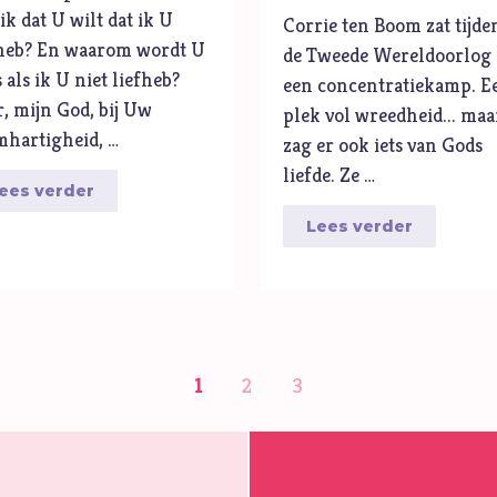
ik dat U wilt dat ik U
Corrie ten Boom zat tijde
fheb? En waarom wordt U
de Tweede Wereldoorlog 
 als ik U niet liefheb?
een concentratiekamp. E
, mijn God, bij Uw
plek vol wreedheid... maa
mhartigheid, …
zag er ook iets van Gods
liefde. Ze …
ees verder
Lees verder
1
2
3