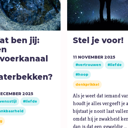
P
Pinksteren
Pijn
Pinksteren
t ben jij:
Stel je voor!
Politiek
en
Porno
fvoerkanaal
11
NOVEMBER
2025
R
Racisme
vertrouwen
liefde
Relatie
aterbekken?
hoop
Religie
denkprikkel
S
Schepping
ECEMBER
2025
Als je weet dat iemand van
vensstijl
liefde
houdt je alles vergeeft je a
bijstaat je nooit laat valle
ankbaarheid
omdat hij je zwakheid ke
g
dan is dat een geweldig …