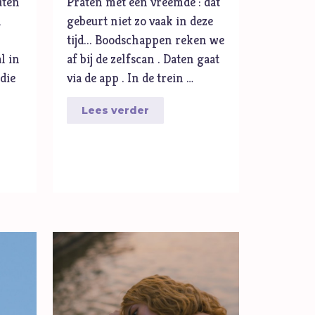
uten
Praten met een vreemde : dat
n
gebeurt niet zo vaak in deze
tijd... Boodschappen reken we
l in
af bij de zelfscan . Daten gaat
 die
via de app . In de trein …
Lees verder