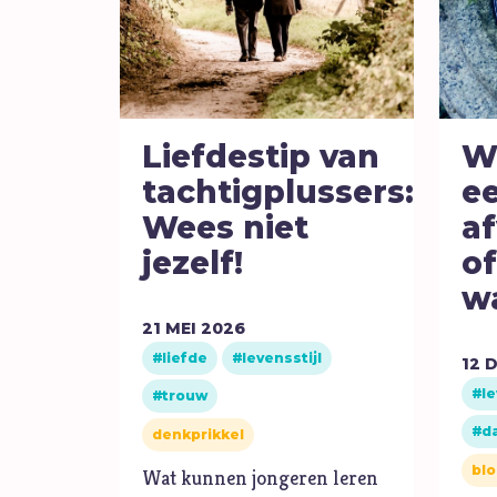
Geld
Genade
Geweld
Liefdestip van
Wa
Gewoonten
tachtigplussers:
e
Goden
Wees niet
a
Goede Vrijdag
jezelf!
of
H
Heiligheid
w
Helden
21
MEI
2026
Hemelvaartsdag
liefde
levensstijl
12
D
le
trouw
d
denkprikkel
blo
Wat kunnen jongeren leren