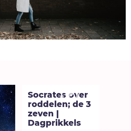
Twijfel
V
Verbond
Verdriet
Vergeving
Verlangen
Verleiding
Verslaving
Vertrouwen
Vervolging
Socrates over
Volharding
roddelen; de 3
Vragen
zeven |
Vreugde
Dagprikkels
Vriendschap