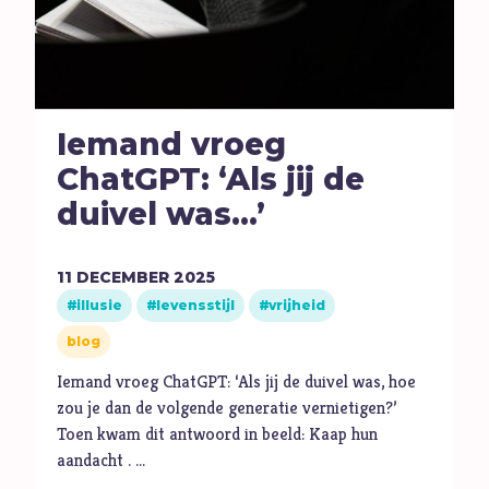
Ambitie
Angst
Antisemitisme
B
Belijden
Iemand vroeg
Beproeving
ChatGPT: ‘Als jij de
biddag
duivel was...’
Bidden
Bijbel
11
DECEMBER
2025
C
Criminaliteit
illusie
levensstijl
vrijheid
Cultuur
blog
D
Dankbaarheid
Iemand vroeg ChatGPT: ‘Als jij de duivel was, hoe
Dankdag
zou je dan de volgende generatie vernietigen?’
Drank
Toen kwam dit antwoord in beeld: Kaap hun
aandacht . …
Duisternis