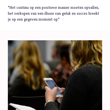
“Het continu op een positieve manier moeten opvallen,
Muziek
het verkopen van een illusie van geluk en succes breekt
Geloof
je op een gegeven moment op.”
Internationaal
Identiteit
Categorieën
Blog
Denkprikkel
Video
Alle onderwerpen
A
Advent