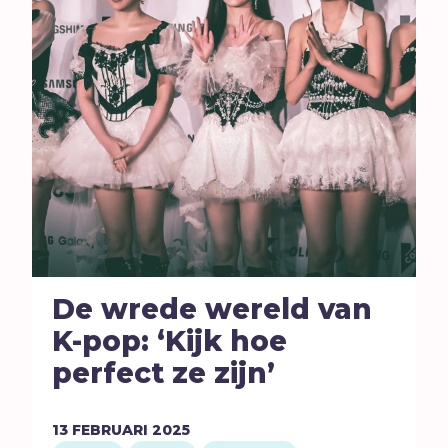
Seks
Sport
Stilte
T
Toekomst
Trouw
Twijfel
V
Verbond
Verdriet
Vergeving
Verlangen
De wrede wereld van
Verleiding
K-pop: ‘Kijk hoe
Verslaving
perfect ze zijn’
Vertrouwen
Vervolging
13
FEBRUARI
2025