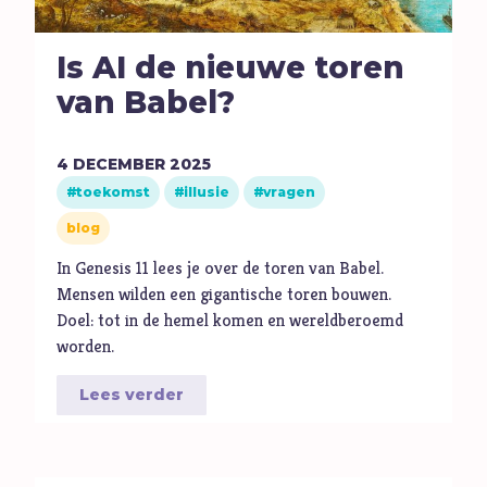
Hoop
I
Illusie
Is AI de nieuwe toren
Inspiratie
van Babel?
Islam
Israël
4
DECEMBER
2025
J
Jezus
toekomst
illusie
vragen
Jodendom
blog
K
Kerk
In Genesis 11 lees je over de toren van Babel.
Kerst
Mensen wilden een gigantische toren bouwen.
Doel: tot in de hemel komen en wereldberoemd
Keuzes
worden.
Klimaat
Kwetsbaarheid
Lees verder
L
Levensstijl
Liefde