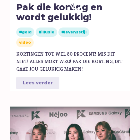
M
Maatschappij
Pak die korting en
Media
wordt gelukkig!
Moed
geld
illusie
levensstijl
O
Oorlog
video
P
Pinksteren
KORTINGEN TOT WEL 80 PROCENT! MIS DIT
Pijn
NIET! ALLES MOET WEG! PAK DIE KORTING, DIT
Pinksteren
GAAT JOU GELUKKIG MAKEN!
Politiek
Lees verder
Porno
R
Racisme
Relatie
Religie
S
Schepping
Schoonheid