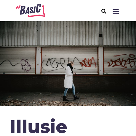
Over BasiC
Programma's
BasiC Let’s Move
BasiC Move It
BasiC Movement
Expeditie Klooster
Thema's
Illusie
Samenleving
Seksualiteit