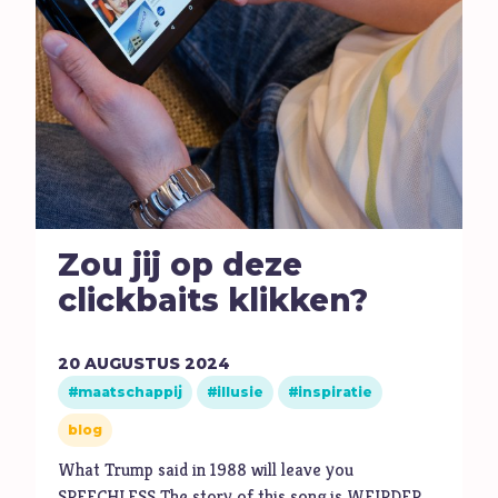
Zou jij op deze
clickbaits klikken?
20
AUGUSTUS
2024
maatschappij
illusie
inspiratie
blog
What Trump said in 1988 will leave you
SPEECHLESS The story of this song is WEIRDER