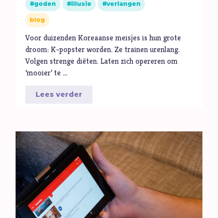
goden
illusie
verlangen
Volharding
blog
Vragen
Vreugde
Voor duizenden Koreaanse meisjes is hun grote
droom: K-popster worden. Ze trainen urenlang.
Vriendschap
Volgen strenge diëten. Laten zich opereren om
Vrijheid
‘mooier’ te …
W
Waarheid
Lees verder
Wonderen
Z
Zelfbeeld
Ziel
Zintuigen
Zoektocht
Zonde