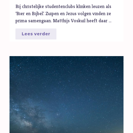
Seks
Bij christelijke studentenclubs klinken leuzen als
Sport
‘Bier en Bijbel’. Zuipen en Jezus volgen vinden ze
prima samengaan. Matthijs Voskuil heeft daar …
Stilte
T
Toekomst
Lees verder
Trouw
Twijfel
V
Verbond
Verdriet
Vergeving
Verlangen
Verleiding
Verslaving
Vertrouwen
Vervolging