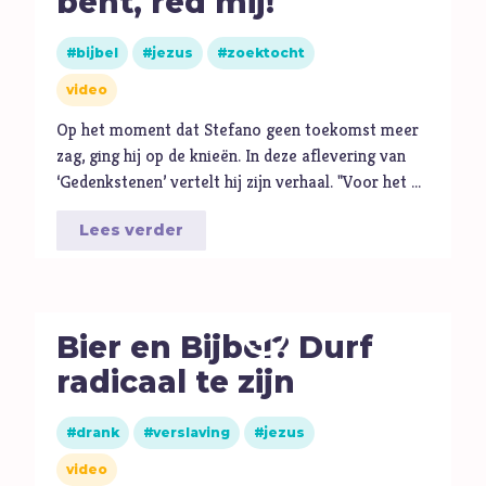
bent, red mij!"
M
Maatschappij
Media
bijbel
jezus
zoektocht
Moed
video
O
Oorlog
Op het moment dat Stefano geen toekomst meer
P
Pinksteren
zag, ging hij op de knieën. In deze aflevering van
‘Gedenkstenen’ vertelt hij zijn verhaal. "Voor het …
Pijn
Pinksteren
Lees verder
Politiek
Porno
R
Racisme
Bier en Bijbel? Durf
Relatie
radicaal te zijn
Religie
S
Schepping
drank
verslaving
jezus
Schoonheid
video