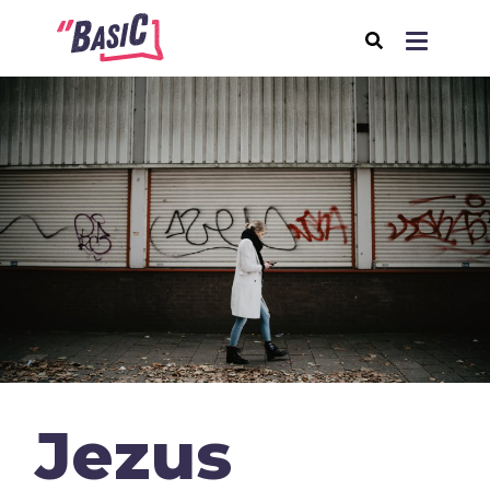
Over BasiC
Programma's
BasiC Let’s Move
BasiC Move It
BasiC Movement
Expeditie Klooster
Thema's
Jezus
Samenleving
Seksualiteit