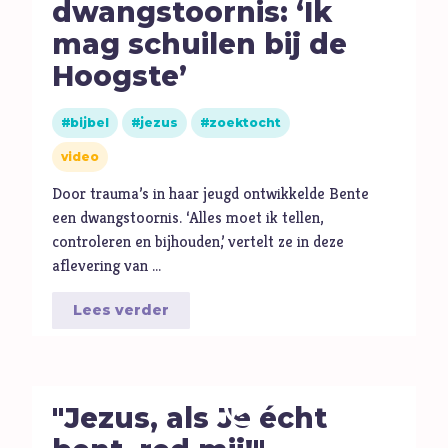
dwangstoornis: ‘Ik
Hoop
mag schuilen bij de
I
Illusie
Hoogste’
Inspiratie
Islam
bijbel
jezus
zoektocht
Israël
video
J
Jezus
Door trauma’s in haar jeugd ontwikkelde Bente
Jodendom
een dwangstoornis. ‘Alles moet ik tellen,
K
Kerk
controleren en bijhouden,’ vertelt ze in deze
aflevering van …
Kerst
Keuzes
Lees verder
Klimaat
Kwetsbaarheid
L
Levensstijl
"Jezus, als Je écht
Liefde