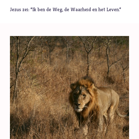
Jezus zei: “Ik ben de Weg, de Waarheid en het Leven.”
Muziek
Geloof
Internationaal
Identiteit
Categorieën
Blog
Denkprikkel
Video
Alle onderwerpen
A
Advent