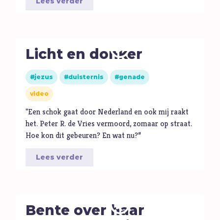
Lees verder
E
Eenzaamheid
Eerlijkheid
F
Fantasie
Licht en donker
G
Games
Geld
jezus
duisternis
genade
Genade
video
Geweld
"Een schok gaat door Nederland en ook mij raakt
Gewoonten
het. Peter R. de Vries vermoord, zomaar op straat.
Goden
Hoe kon dit gebeuren? En wat nu?”
Goede Vrijdag
Lees verder
H
Heiligheid
Helden
Hemelvaartsdag
Bente over haar
Homoseksualiteit