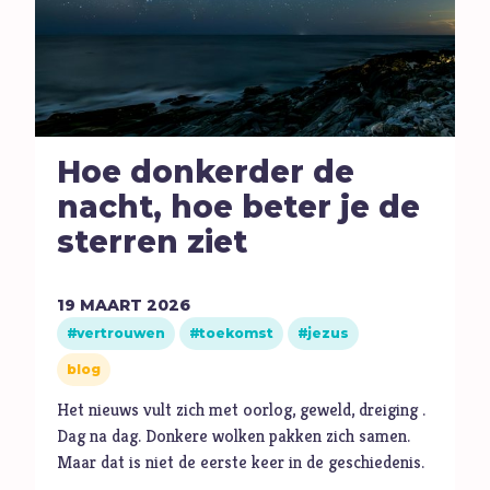
Volharding
Vragen
Vreugde
Vriendschap
Vrijheid
Hoe donkerder de
W
Waarheid
nacht, hoe beter je de
Wonderen
sterren ziet
Z
Zelfbeeld
Ziel
19
MAART
2026
Zintuigen
vertrouwen
toekomst
jezus
Zoektocht
blog
Zonde
Het nieuws vult zich met oorlog, geweld, dreiging .
Dag na dag. Donkere wolken pakken zich samen.
Maar dat is niet de eerste keer in de geschiedenis.
…