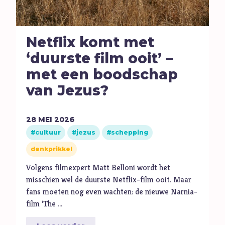
Ambitie
Angst
Antisemitisme
Netflix komt met
B
Belijden
‘duurste film ooit’ –
Beproeving
met een boodschap
biddag
van Jezus?
Bidden
Bijbel
28
MEI
2026
cultuur
jezus
schepping
C
Criminaliteit
denkprikkel
Cultuur
D
Dankbaarheid
Volgens filmexpert Matt Belloni wordt het
misschien wel de duurste Netflix-film ooit. Maar
Dankdag
fans moeten nog even wachten: de nieuwe Narnia-
Drank
film ‘The …
Duisternis