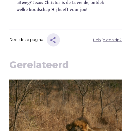
uitweg? Jezus Christus is de Levende, ontdek
Ambitie
welke boodschap Hij heeft voor jou!
Angst
Antisemitisme
B
Belijden
Deel deze pagina
Heb je een tip?
Beproeving
biddag
Bidden
Gerelateerd
Bijbel
C
Criminaliteit
Cultuur
D
Dankbaarheid
Dankdag
Drank
Duisternis