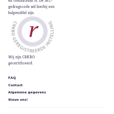
en toelaatbaar is. De
IKC-
M
Maatschappij
gedragscode
wil hierbij een
Media
hulpmiddel zijn.
Moed
O
Oorlog
P
Pinksteren
Pijn
Pinksteren
Wij zijn CRKBO
Politiek
gecertificeerd.
Porno
R
Racisme
FAQ
Relatie
Contact
Religie
Algemene gegevens
Steun ons!
S
Schepping
Schoonheid