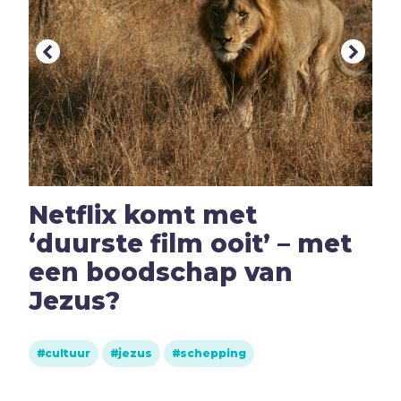
E
Eenzaamheid
Eerlijkheid
F
Fantasie
G
Games
Geld
Genade
Geweld
Netflix komt met
Gewoonten
‘duurste film ooit’ – met
Goden
een boodschap van
Goede Vrijdag
Jezus?
H
Heiligheid
Helden
Hemelvaartsdag
cultuur
jezus
schepping
Homoseksualiteit