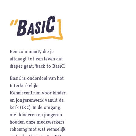
Hoop
I
Illusie
Inspiratie
Islam
Israël
Een community die je
J
Jezus
uitdaagt tot een leven dat
Jodendom
dieper gaat, 'back to BasiC'.
K
Kerk
BasiC is onderdeel van het
Kerst
Interkerkelijk
Keuzes
Kenniscentrum voor kinder-
en jongerenwerk vanuit de
Klimaat
kerk (
IKC
). In de omgang
Kwetsbaarheid
met kinderen en jongeren
L
Levensstijl
houden onze medewerkers
rekening met wat wenselijk
Liefde