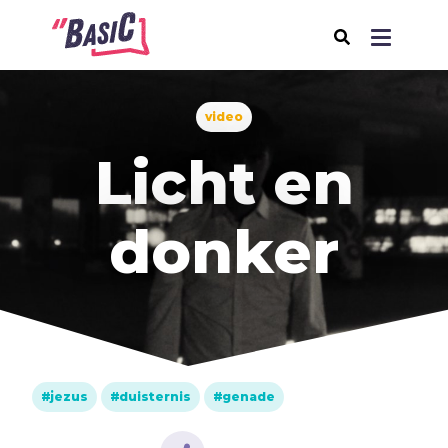
video
Over BasiC
Licht en
Programma's
BasiC Let’s Move
donker
BasiC Move It
BasiC Movement
Expeditie Klooster
Thema's
jezus
duisternis
genade
Samenleving
Seksualiteit