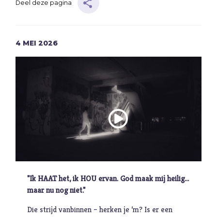
Deel deze pagina
Muziek
Geloof
4
MEI
2026
Internationaal
Identiteit
Categorieën
Blog
Denkprikkel
Video
"Ik HAAT het, ik HOU ervan. God maak mij heilig...
Alle onderwerpen
maar nu nog niet."
A
Advent
Die strijd vanbinnen – herken je ’m? Is er een