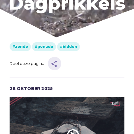
Dagprikkels
Muziek
Geloof
Internationaal
Identiteit
zonde
genade
bidden
Categorieën
Deel deze pagina
Blog
Denkprikkel
28
OKTOBER
2025
Video
Alle onderwerpen
A
Advent