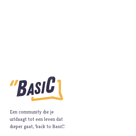
Hoop
I
Illusie
Inspiratie
Islam
Israël
J
Jezus
Jodendom
K
Kerk
Kerst
Keuzes
Klimaat
Kwetsbaarheid
Een community die je
uitdaagt tot een leven dat
L
Levensstijl
dieper gaat, 'back to BasiC'.
Liefde