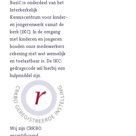
BasiC is onderdeel van het
M
Maatschappij
Interkerkelijk
Media
Kenniscentrum voor kinder-
Moed
en jongerenwerk vanuit de
kerk (
IKC
). In de omgang
O
Oorlog
met kinderen en jongeren
P
Pinksteren
houden onze medewerkers
Pijn
rekening met wat wenselijk
en toelaatbaar is. De
IKC-
Pinksteren
gedragscode
wil hierbij een
Politiek
hulpmiddel zijn.
Porno
R
Racisme
Relatie
Religie
S
Schepping
Wij zijn CRKBO
Schoonheid
gecertificeerd.