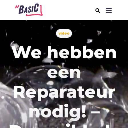
video
Over BasiC
We hebben
Programma's
BasiC Let’s Move
een
BasiC Move It
BasiC Movement
Reparateur
Expeditie Klooster
Thema's
nodig! –
Samenleving
Seksualiteit