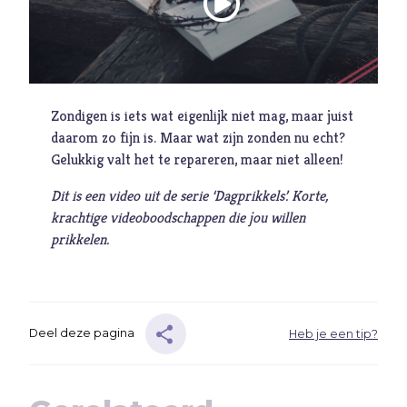
Ambitie
Angst
Antisemitisme
B
Belijden
Zondigen is iets wat eigenlijk niet mag, maar juist
Beproeving
daarom zo fijn is. Maar wat zijn zonden nu echt?
biddag
Gelukkig valt het te repareren, maar niet alleen!
Bidden
Dit is een video uit de serie ‘Dagprikkels’. Korte,
Bijbel
krachtige videoboodschappen die jou willen
prikkelen.
C
Criminaliteit
Cultuur
D
Dankbaarheid
Dankdag
Deel deze pagina
Heb je een tip?
Drank
Duisternis