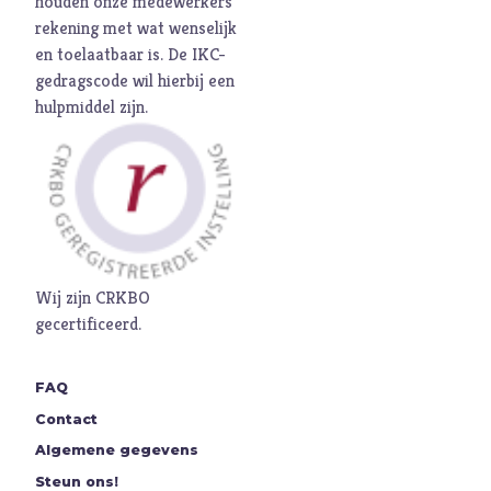
houden onze medewerkers
M
Maatschappij
rekening met wat wenselijk
Media
en toelaatbaar is. De
IKC-
gedragscode
wil hierbij een
Moed
hulpmiddel zijn.
O
Oorlog
P
Pinksteren
Pijn
Pinksteren
Politiek
Porno
Wij zijn CRKBO
gecertificeerd.
R
Racisme
Relatie
FAQ
Religie
Contact
S
Schepping
Algemene gegevens
Schoonheid
Steun ons!