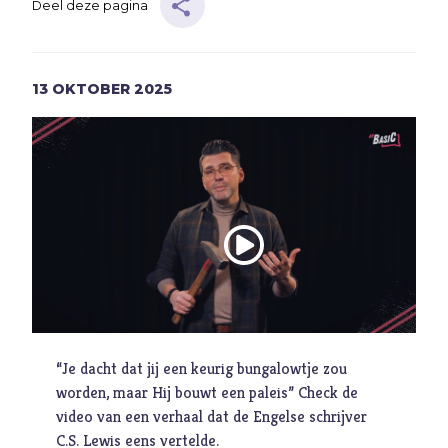
Deel deze pagina
Muziek
Geloof
13
OKTOBER
2025
Internationaal
Identiteit
Categorieën
Blog
Denkprikkel
Video
“Je dacht dat jij een keurig bungalowtje zou
Alle onderwerpen
worden, maar Hij bouwt een paleis” Check de
video van een verhaal dat de Engelse schrijver
A
Advent
C.S. Lewis eens vertelde.