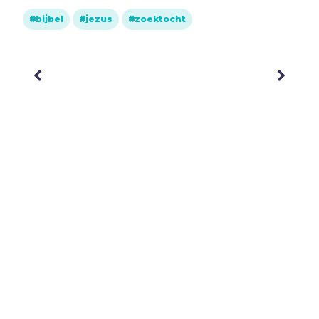
E
Eenzaamheid
bijbel
jezus
zoektocht
Eerlijkheid
F
Fantasie
G
Games
Geld
Genade
Geweld
Gewoonten
Goden
Goede Vrijdag
H
Heiligheid
Helden
Hemelvaartsdag
Homoseksualiteit