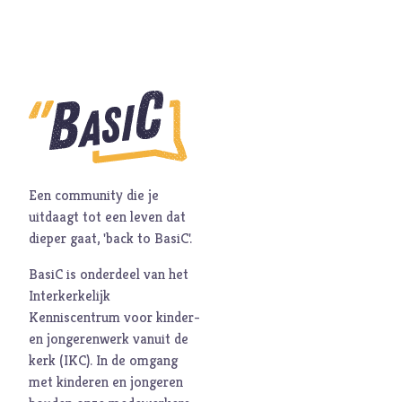
Hoop
I
Illusie
Inspiratie
Islam
Israël
J
Jezus
Jodendom
Een community die je
K
Kerk
uitdaagt tot een leven dat
dieper gaat, 'back to BasiC'.
Kerst
Keuzes
BasiC is onderdeel van het
Interkerkelijk
Klimaat
Kenniscentrum voor kinder-
Kwetsbaarheid
en jongerenwerk vanuit de
L
Levensstijl
kerk (
IKC
). In de omgang
met kinderen en jongeren
Liefde