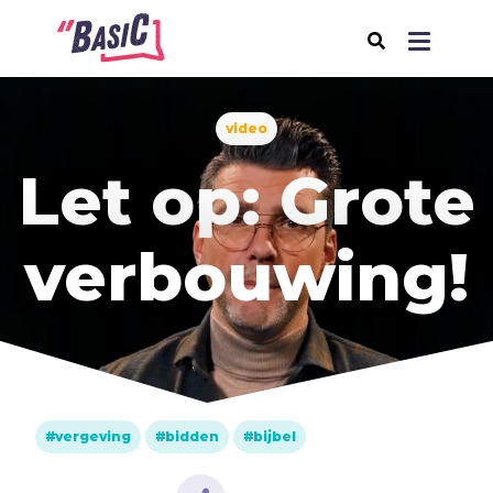
video
Over BasiC
Let op: Grote
Programma's
BasiC Let’s Move
verbouwing!
BasiC Move It
BasiC Movement
Expeditie Klooster
Thema's
vergeving
bidden
bijbel
Samenleving
Seksualiteit