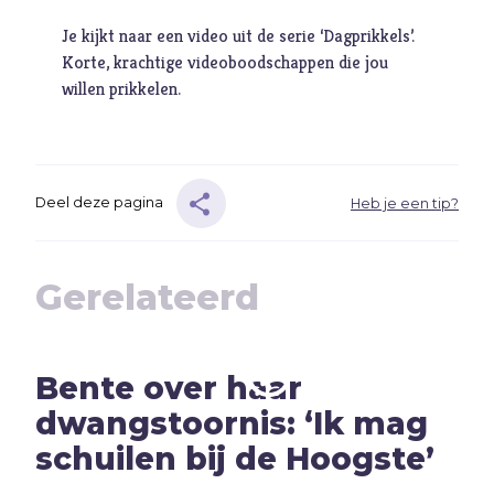
Ambitie
Je kijkt naar een video uit de serie ‘Dagprikkels’.
Angst
Korte, krachtige videoboodschappen die jou
Antisemitisme
willen prikkelen.
B
Belijden
Beproeving
biddag
Deel deze pagina
Heb je een tip?
Bidden
Bijbel
Gerelateerd
C
Criminaliteit
Cultuur
D
Dankbaarheid
Bente over haar
Dankdag
dwangstoornis: ‘Ik mag
Drank
schuilen bij de Hoogste’
Duisternis