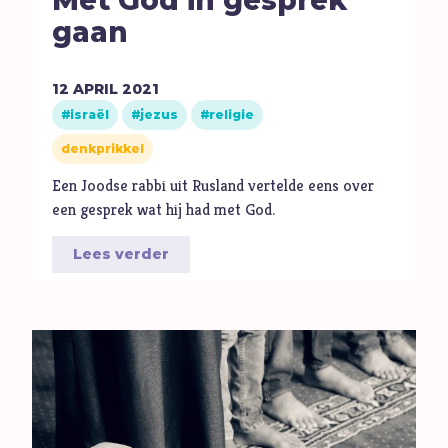
Met God in gesprek
gaan
12
APRIL
2021
israël
jezus
religie
denkprikkel
Een Joodse rabbi uit Rusland vertelde eens over
een gesprek wat hij had met God.
Lees verder