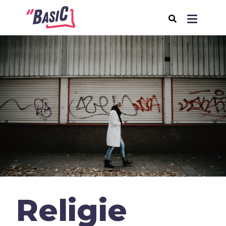
Over BasiC
Programma's
BasiC Let’s Move
BasiC Move It
BasiC Movement
Expeditie Klooster
Thema's
Religie
Samenleving
Seksualiteit