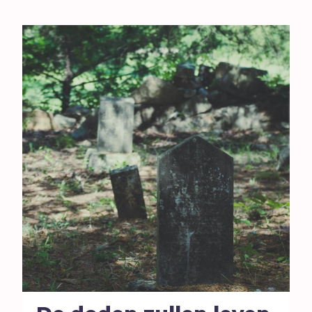
Hoop
I
Illusie
Inspiratie
Islam
Israël
J
Jezus
Jodendom
K
Kerk
Kerst
Keuzes
Klimaat
Kwetsbaarheid
L
Levensstijl
Liefde