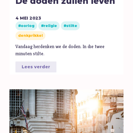
De doden zullen leven
M
Maatschappij
Media
4
MEI
2023
Moed
oorlog
religie
stilte
O
Oorlog
denkprikkel
P
Pinksteren
Vandaag herdenken we de doden. In die twee
Pijn
minuten stilte.
Pinksteren
Lees verder
Politiek
Porno
R
Racisme
Relatie
Religie
S
Schepping
Schoonheid