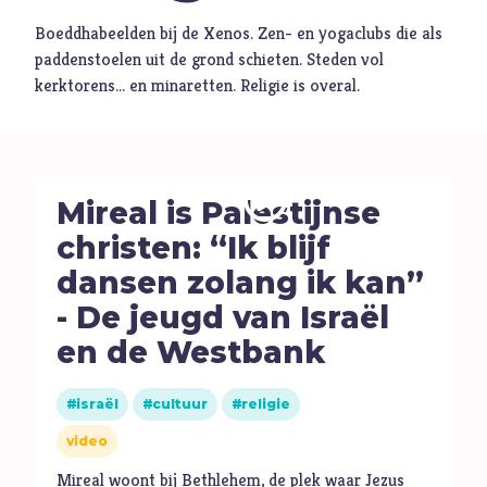
Boeddhabeelden bij de Xenos. Zen- en yogaclubs die als
Muziek
paddenstoelen uit de grond schieten. Steden vol
Geloof
kerktorens… en minaretten. Religie is overal.
Internationaal
Identiteit
Mireal is Palestijnse
Categorieën
christen: “Ik blijf
Blog
dansen zolang ik kan”
Denkprikkel
- De jeugd van Israël
Video
en de Westbank
Alle onderwerpen
israël
cultuur
religie
video
A
Advent
Mireal woont bij Bethlehem, de plek waar Jezus