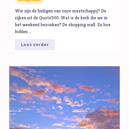
denkprikkel
Volharding
Wie zijn de heiligen van onze maatschappij? De
Vragen
rijken uit de Quote500. Wat is de kerk die we in
Vreugde
het weekend bezoeken? De shopping mall. En hoe
Vriendschap
bidden …
Vrijheid
Lees verder
W
Waarheid
Wonderen
Z
Zelfbeeld
Ziel
Zintuigen
Zoektocht
Zonde