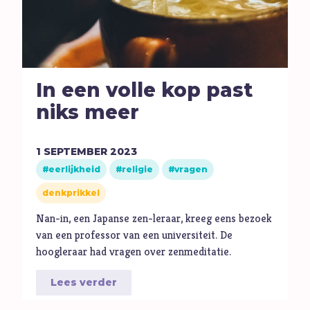
E
Eenzaamheid
Eerlijkheid
F
Fantasie
G
Games
In een volle kop past
Geld
niks meer
Genade
Geweld
1
SEPTEMBER
2023
Gewoonten
eerlijkheid
religie
vragen
Goden
denkprikkel
Goede Vrijdag
Nan-in, een Japanse zen-leraar, kreeg eens bezoek
H
Heiligheid
van een professor van een universiteit. De
hoogleraar had vragen over zenmeditatie.
Helden
Hemelvaartsdag
Lees verder
Homoseksualiteit