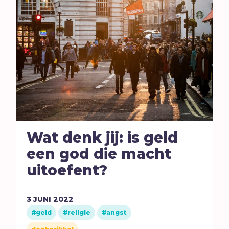
Seks
Sport
Stilte
T
Toekomst
Trouw
Twijfel
V
Verbond
Verdriet
Wat denk jij: is geld
Vergeving
een god die macht
Verlangen
uitoefent?
Verleiding
Verslaving
3
JUNI
2022
Vertrouwen
geld
religie
angst
Vervolging