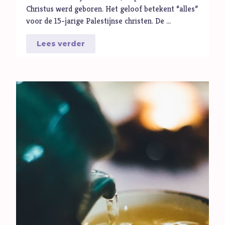
Ambitie
Christus werd geboren. Het geloof betekent “alles”
voor de 15-jarige Palestijnse christen. De …
Angst
Antisemitisme
Lees verder
B
Belijden
Beproeving
biddag
Bidden
Bijbel
C
Criminaliteit
Cultuur
D
Dankbaarheid
Dankdag
Drank
Duisternis