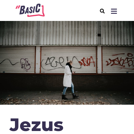
Over BasiC
Programma's
BasiC Let’s Move
BasiC Move It
BasiC Movement
Expeditie Klooster
Thema's
Jezus
Samenleving
Seksualiteit