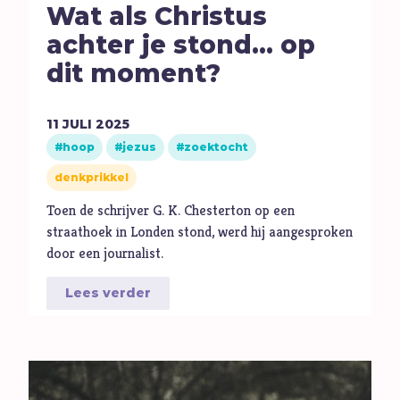
Wat als Christus
E
Eenzaamheid
achter je stond... op
Eerlijkheid
dit moment?
F
Fantasie
G
Games
Geld
11
JULI
2025
hoop
jezus
zoektocht
Genade
denkprikkel
Geweld
Toen de schrijver G. K. Chesterton op een
Gewoonten
straathoek in Londen stond, werd hij aangesproken
Goden
door een journalist.
Goede Vrijdag
Lees verder
H
Heiligheid
Helden
Hemelvaartsdag
Homoseksualiteit