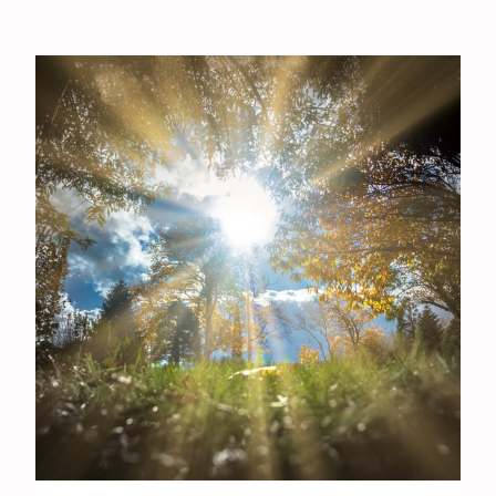
Ambitie
Angst
Antisemitisme
B
Belijden
Beproeving
biddag
Bidden
Bijbel
C
Criminaliteit
Cultuur
D
Dankbaarheid
Dankdag
Drank
Duisternis