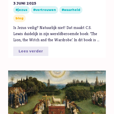
M
Maatschappij
3
JUNI
2025
jezus
vertrouwen
waarheid
Media
blog
Moed
Is Jezus veilig? Natuurlijk niet! Dat maakt C.S.
O
Oorlog
Lewis duidelijk in zijn wereldberoemde boek: ‘The
P
Pinksteren
Lion, the Witch and the Wardrobe’. In dit boek is …
Pijn
Lees verder
Pinksteren
Politiek
Porno
R
Racisme
Relatie
Religie
S
Schepping
Schoonheid