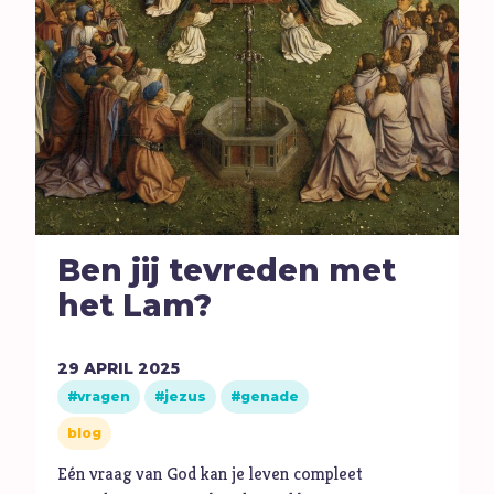
Seks
Sport
Stilte
T
Toekomst
Trouw
Twijfel
V
Verbond
Verdriet
Ben jij tevreden met
Vergeving
het Lam?
Verlangen
Verleiding
29
APRIL
2025
vragen
jezus
genade
Verslaving
blog
Vertrouwen
Vervolging
Eén vraag van God kan je leven compleet