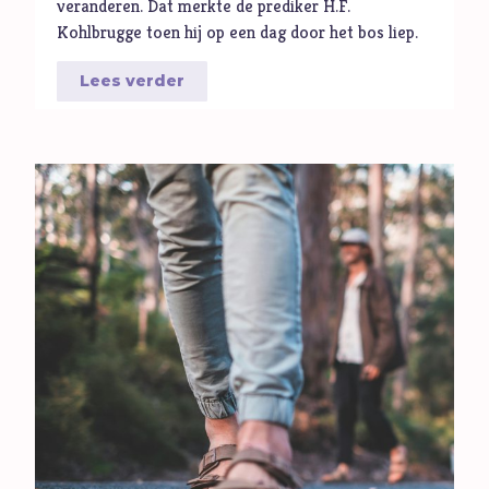
veranderen. Dat merkte de prediker H.F.
Volharding
Kohlbrugge toen hij op een dag door het bos liep.
Vragen
Lees verder
Vreugde
Vriendschap
Vrijheid
W
Waarheid
Wonderen
Z
Zelfbeeld
Ziel
Zintuigen
Zoektocht
Zonde