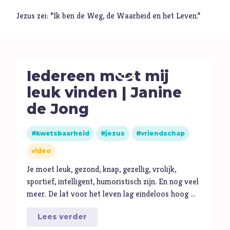
Jezus zei: “Ik ben de Weg, de Waarheid en het Leven.”
Muziek
Geloof
Internationaal
Iedereen moet mij
Identiteit
leuk vinden | Janine
Categorieën
de Jong
Blog
kwetsbaarheid
jezus
vriendschap
Denkprikkel
video
Video
Je moet leuk, gezond, knap, gezellig, vrolijk,
sportief, intelligent, humoristisch zijn. En nog veel
Alle onderwerpen
meer. De lat voor het leven lag eindeloos hoog …
Lees verder
A
Advent