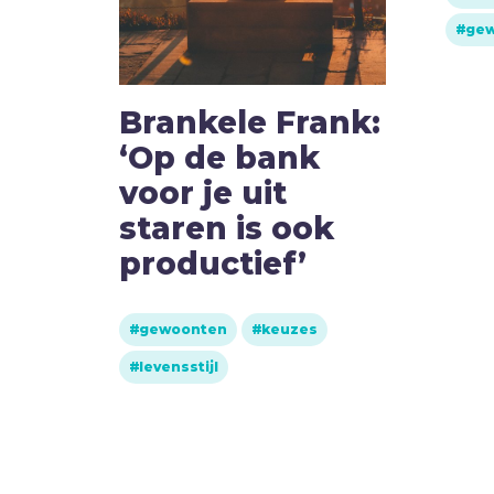
ge
Brankele Frank:
d
‘Op de bank
voor je uit
staren is ook
productief’
gewoonten
keuzes
levensstijl