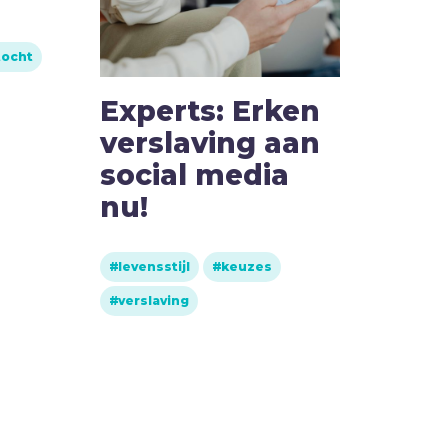
tocht
Experts: Erken
On
verslaving aan
soc
social media
Laa
nu!
go
voo
ge
levensstijl
keuzes
verslaving
keuz
vers