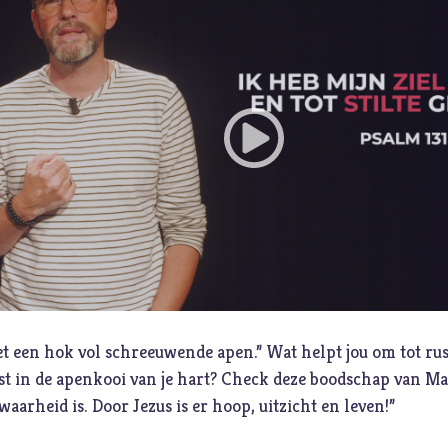
P
Pinksteren
Pijn
Pinksteren
Politiek
Porno
R
Racisme
Relatie
Religie
S
Schepping
et een hok vol schreeuwende apen.” Wat helpt jou om tot ru
ust in de apenkooi van je hart? Check deze boodschap van Mat
waarheid is. Door Jezus is er hoop, uitzicht en leven!”