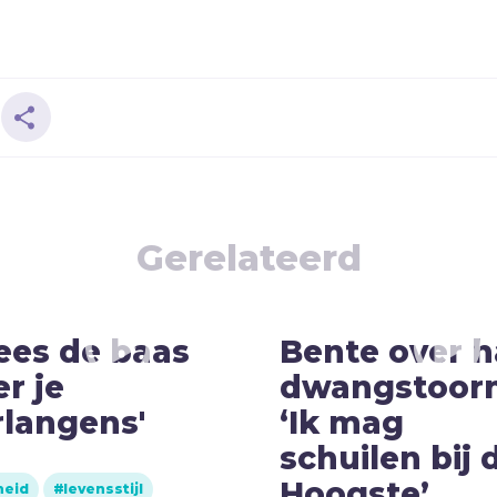
Gerelateerd
ees de baas
Bente over h
r je
dwangstoorn
rlangens'
‘Ik mag
schuilen bij 
Hoogste’
heid
levensstijl