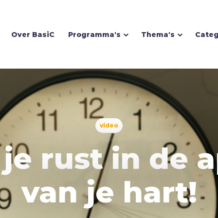
Over BasiC
Programma's
Thema's
Categ
Homoseksualiteit
video
Hoop
 je rust in de
I
Illusie
Inspiratie
van je hart!
Islam
Israël