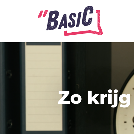
Alle onderwerpen
A
Advent
Ambitie
Zo krijg
Angst
Antisemitisme
B
Belijden
Beproeving