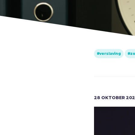
biddag
Bidden
Bijbel
C
Criminaliteit
Cultuur
verslaving
zo
D
Dankbaarheid
Dankdag
Drank
Duisternis
28
OKTOBER
202
E
Eenzaamheid
Eerlijkheid
F
Fantasie
G
Games