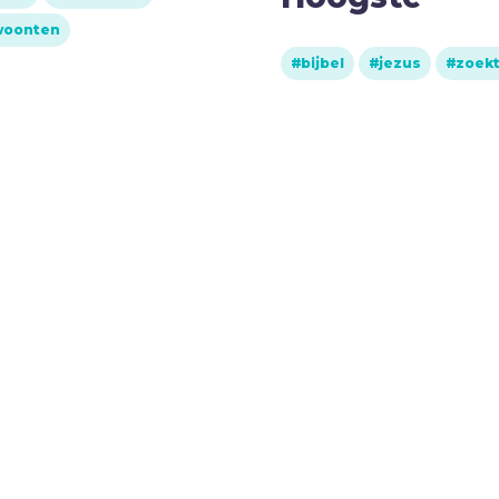
woonten
bijbel
jezus
zoek