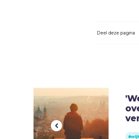
Deel deze pagina
'W
ove
ve
vrij