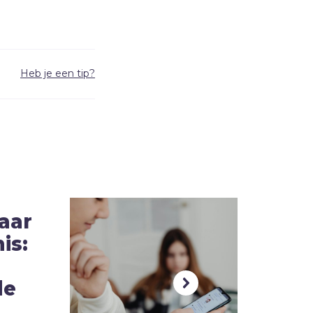
Heb je een tip?
aar
is:
de