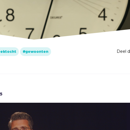
J
Jezus
Jodendom
K
Kerk
Kerst
Keuzes
Deel 
ektocht
gewoonten
Klimaat
Kwetsbaarheid
L
Levensstijl
Liefde
5
M
Maatschappij
Media
Moed
O
Oorlog