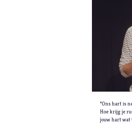
Geld
Genade
Geweld
Gewoonten
Goden
Goede Vrijdag
H
Heiligheid
Helden
Hemelvaartsdag
“Ons hart is n
Hoe krijg je r
jouw hart wat 