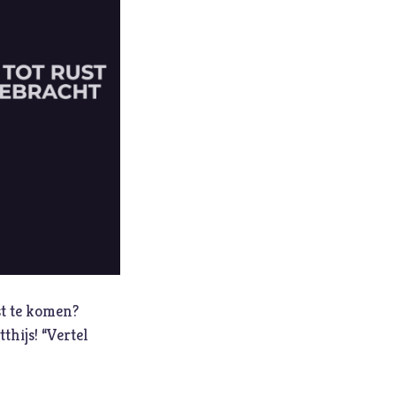
Vrijheid
W
Waarheid
Wonderen
Z
Zelfbeeld
Ziel
Zintuigen
Zoektocht
Zonde
st te komen?
thijs! “Vertel