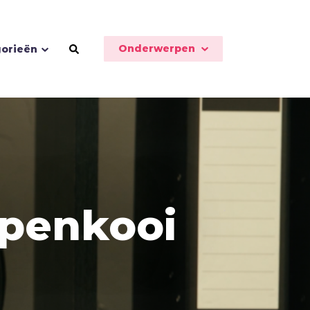
Onderwerpen
orieën
Schoonheid
Seks
 apenkooi
Sport
Stilte
T
Toekomst
Trouw