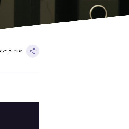
Twijfel
V
Verbond
Verdriet
Vergeving
Verlangen
deze pagina
Verleiding
Verslaving
Vertrouwen
Vervolging
Volharding
Vragen
Vreugde
Vriendschap