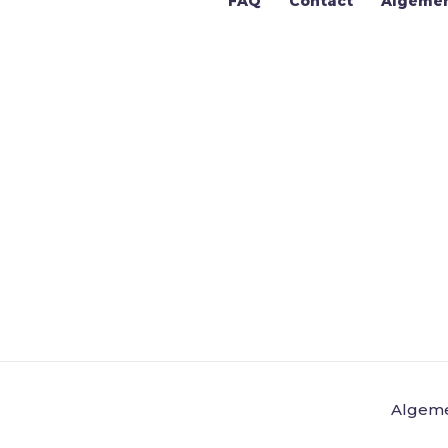
FAQ
Contact
Algeme
Algem