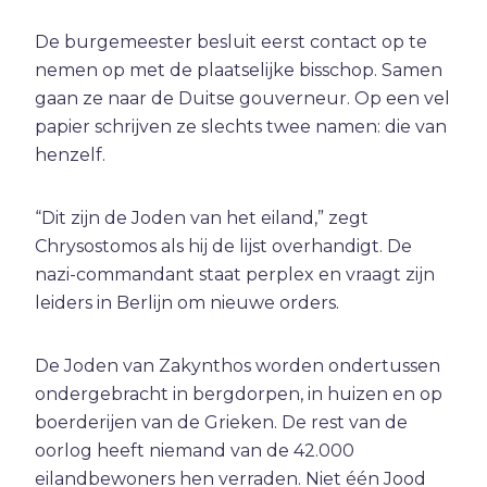
Ambitie
De burgemeester besluit eerst contact op te
Angst
nemen op met de plaatselijke bisschop. Samen
Antisemitisme
gaan ze naar de Duitse gouverneur. Op een vel
B
Belijden
papier schrijven ze slechts twee namen: die van
Beproeving
henzelf.
biddag
“Dit zijn de Joden van het eiland,” zegt
Bidden
Chrysostomos als hij de lijst overhandigt. De
Bijbel
nazi-commandant staat perplex en vraagt zijn
C
Criminaliteit
leiders in Berlijn om nieuwe orders.
Cultuur
D
Dankbaarheid
De Joden van Zakynthos worden ondertussen
ondergebracht in bergdorpen, in huizen en op
Dankdag
boerderijen van de Grieken. De rest van de
Drank
oorlog heeft niemand van de 42.000
Duisternis
eilandbewoners hen verraden. Niet één Jood