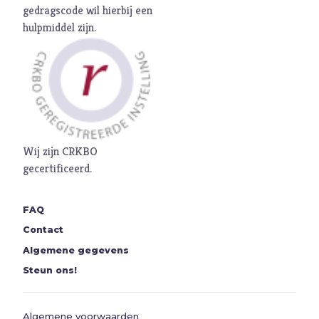
Seks
gedragscode
wil hierbij een
hulpmiddel zijn.
Sport
Stilte
T
Toekomst
Trouw
Twijfel
V
Verbond
Wij zijn CRKBO
gecertificeerd.
Verdriet
Vergeving
FAQ
Verlangen
Contact
Verleiding
Algemene gegevens
Verslaving
Steun ons!
Vertrouwen
Vervolging
Algemene voorwaarden