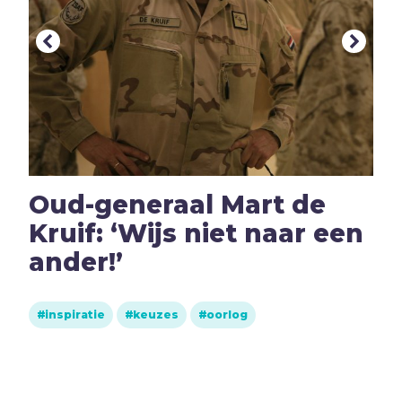
Hoop
I
Illusie
Inspiratie
Islam
Israël
J
Jezus
Jodendom
Oud-generaal Mart de
K
Kerk
Kruif: ‘Wijs niet naar een
Kerst
ander!’
Keuzes
Klimaat
inspiratie
keuzes
oorlog
Kwetsbaarheid
L
Levensstijl
Liefde