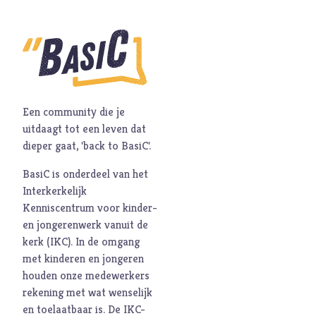
M
Maatschappij
Media
Moed
O
Oorlog
P
Pinksteren
Een community die je
Pijn
uitdaagt tot een leven dat
Pinksteren
dieper gaat, 'back to BasiC'.
Politiek
BasiC is onderdeel van het
Porno
Interkerkelijk
Kenniscentrum voor kinder-
R
Racisme
en jongerenwerk vanuit de
Relatie
kerk (
IKC
). In de omgang
Religie
met kinderen en jongeren
houden onze medewerkers
S
Schepping
rekening met wat wenselijk
Schoonheid
en toelaatbaar is. De
IKC-