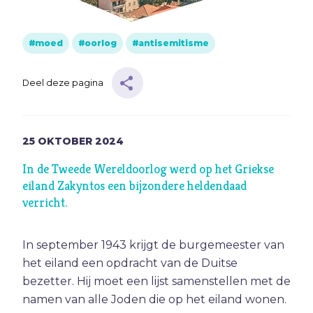
Muziek
moed
oorlog
antisemitisme
Geloof
Internationaal
Deel deze pagina
Identiteit
Categorieën
25
OKTOBER
2024
Blog
In de Tweede Wereldoorlog werd op het Griekse
eiland Zakyntos een bijzondere heldendaad
Denkprikkel
verricht.
Video
In september 1943 krijgt de burgemeester van
Alle onderwerpen
het eiland een opdracht van de Duitse
bezetter. Hij moet een lijst samenstellen met de
A
Advent
namen van alle Joden die op het eiland wonen.