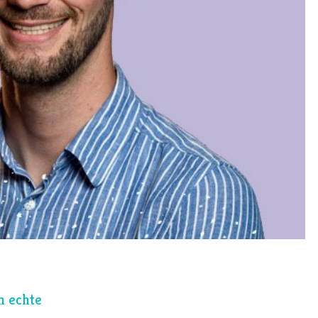
Twijfel
V
Verbond
Verdriet
Vergeving
Verlangen
Verleiding
Verslaving
Vertrouwen
Vervolging
Volharding
Vragen
Vreugde
n echte
Vriendschap