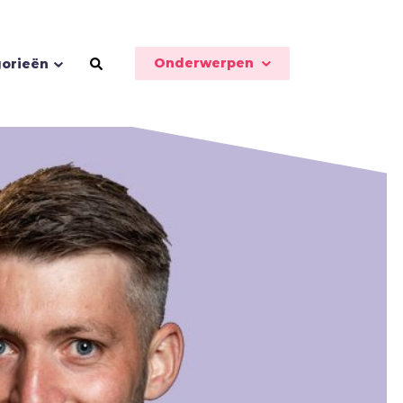
Onderwerpen
orieën
Schoonheid
Seks
Sport
Stilte
T
Toekomst
Trouw