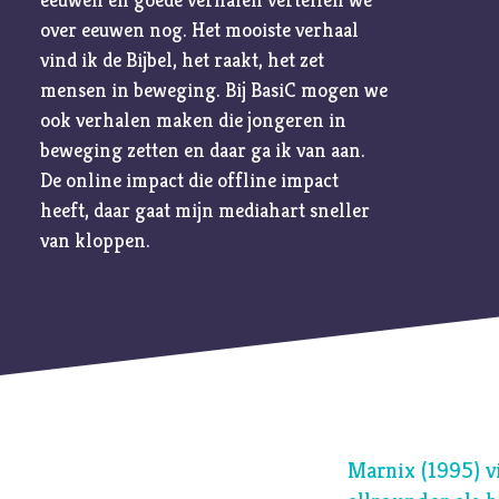
biddag
over eeuwen nog. Het mooiste verhaal
Bidden
vind ik de Bijbel, het raakt, het zet
mensen in beweging. Bij BasiC mogen we
Bijbel
ook verhalen maken die jongeren in
C
Criminaliteit
beweging zetten en daar ga ik van aan.
Cultuur
De online impact die offline impact
heeft, daar gaat mijn mediahart sneller
D
Dankbaarheid
van kloppen.
Dankdag
Drank
Duisternis
E
Eenzaamheid
Eerlijkheid
F
Fantasie
Marnix (1995) v
G
Games