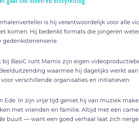
et gaat om video en storytelling.
P
Pinksteren
Pijn
rhalenverteller is hij verantwoordelijk voor alle vid
Pinksteren
ziet komen. Hij bedenkt formats die jongeren wete
e gedenkstenenserie.
Politiek
Porno
 bij BasiC runt Marnix zijn eigen videoproductiebe
R
Racisme
Beelduitzending waarmee hij dagelijks werkt aan
Relatie
voor verschillende organisaties en initiatieven.
Religie
S
Schepping
 Ede. In zijn vrije tijd geniet hij van muziek make
en met vrienden en familie. Altijd met een came
 de buurt — want een goed verhaal laat zich nerg