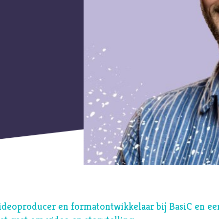
J
Jezus
Jodendom
K
Kerk
Kerst
Keuzes
Klimaat
Kwetsbaarheid
L
Levensstijl
Liefde
M
Maatschappij
Media
Moed
ideoproducer en formatontwikkelaar bij BasiC en ee
O
Oorlog