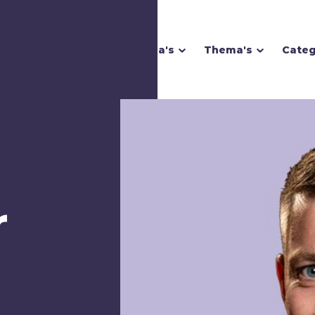
Over BasiC
Programma's
Thema's
Categ
Homoseksualiteit
Hoop
r
I
Illusie
Inspiratie
Islam
Israël