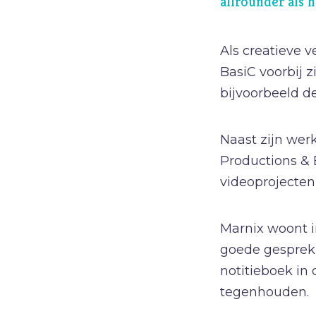
allrounder als h
Geld
Genade
Als creatieve ve
Geweld
BasiC voorbij 
bijvoorbeeld d
Gewoonten
Goden
Naast zijn werk
Goede Vrijdag
Productions & 
H
Heiligheid
videoprojecten 
Helden
Hemelvaartsdag
Marnix woont in
goede gesprekk
notitieboek in
tegenhouden.