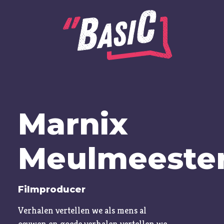
Alle onderwerpen
Marnix
A
Advent
Ambitie
Meulmeeste
Angst
Antisemitisme
Filmproducer
B
Belijden
Verhalen vertellen we als mens al
Beproeving
eeuwen en goede verhalen vertellen we