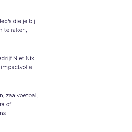
Vrijheid
W
Waarheid
eo's die je bij
Wonderen
n te raken,
Z
Zelfbeeld
Ziel
drijf Niet Nix
Zintuigen
 impactvolle
Zoektocht
Zonde
n, zaalvoetbal,
ra of
ens