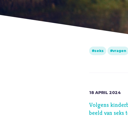
biddag
Bidden
Bijbel
C
Criminaliteit
Cultuur
seks
vragen
D
Dankbaarheid
Dankdag
Drank
Duisternis
18
APRIL
2024
E
Eenzaamheid
Volgens kinderb
Eerlijkheid
beeld van seks 
F
Fantasie
G
Games