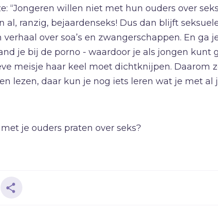
ze: “Jongeren willen niet met hun ouders over seks
P
Pinksteren
 al, ranzig, bejaardenseks! Dus dan blijft seksuele
Pijn
n verhaal over soa’s en zwangerschappen. En ga je
Pinksteren
land je bij de porno - waardoor je als jongen kun
Politiek
lieve meisje haar keel moet dichtknijpen. Daarom z
n lezen, daar kun je nog iets leren wat je met al
Porno
R
Racisme
Relatie
, met je ouders praten over seks?
Religie
S
Schepping