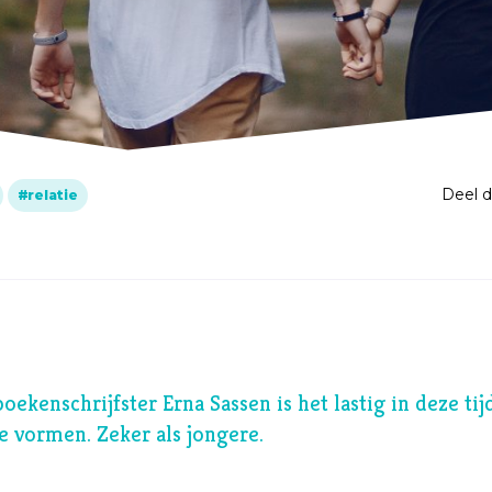
J
Jezus
Jodendom
K
Kerk
Kerst
Keuzes
Deel 
relatie
Klimaat
Kwetsbaarheid
L
Levensstijl
Liefde
M
Maatschappij
oekenschrijfster Erna Sassen is het lastig in deze ti
Media
te vormen. Zeker als jongere.
Moed
O
Oorlog