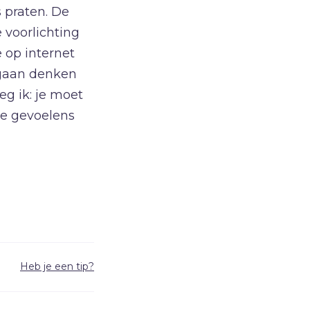
 praten. De
Vrijheid
 voorlichting
W
Waarheid
 op internet
Wonderen
t gaan denken
Z
Zelfbeeld
eg ik: je moet
 je gevoelens
Ziel
Zintuigen
Zoektocht
Zonde
Heb je een tip?