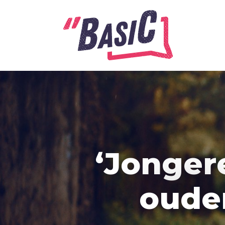
Alle onderwerpen
A
Advent
Ambitie
‘Jonger
Angst
Antisemitisme
ouder
B
Belijden
Beproeving