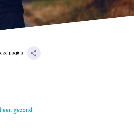
Twijfel
V
Verbond
Verdriet
Vergeving
Verlangen
deze pagina
Verleiding
Verslaving
Vertrouwen
Vervolging
Volharding
jd een gezond
Vragen
Vreugde
Vriendschap