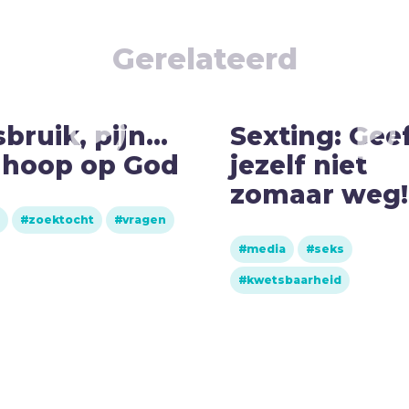
Gerelateerd
sbruik, pijn…
Sexting: Gee
 hoop op God
jezelf niet
zomaar weg!
zoektocht
vragen
media
seks
kwetsbaarheid