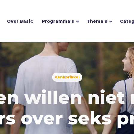
Over BasiC
Programma's
Thema's
Categ
Homoseksualiteit
denkprikkel
Hoop
en willen niet
I
Illusie
Inspiratie
s over seks p
Islam
Israël