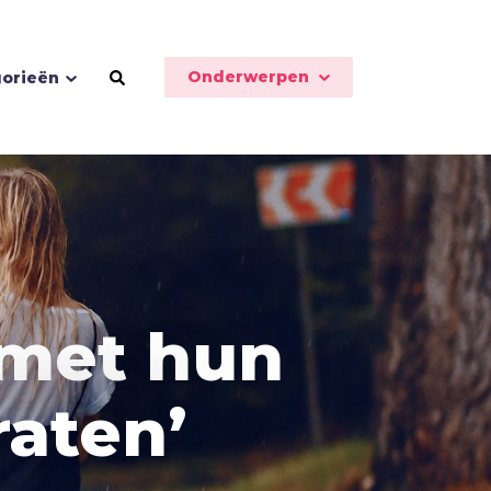
Onderwerpen
orieën
Schoonheid
Seks
 met hun
Sport
Stilte
raten’
T
Toekomst
Trouw