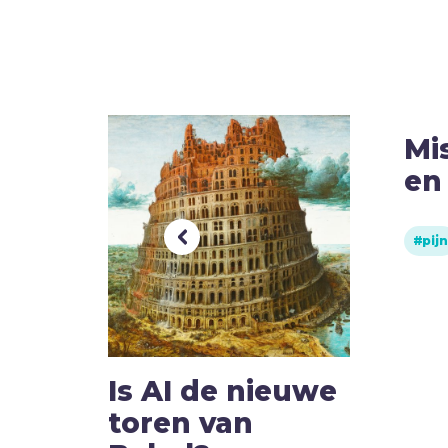
k
Mi
en
pijn
Is AI de nieuwe
toren van