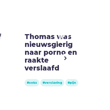
f
Thomas was
Wa
nieuwsgierig
dit 
naar porno en
vre
raakte
de 
verslaafd
bijbe
seks
verslaving
pijn