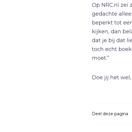
Op NRC.nl zei 
Geld
gedachte alleen
Genade
beperkt tot ee
Geweld
kijken, dan be
Gewoonten
dat je bij dat 
toch echt boeke
Goden
moet.”
Goede Vrijdag
H
Heiligheid
Doe jij het wel
Helden
Hemelvaartsdag
Deel deze pagina