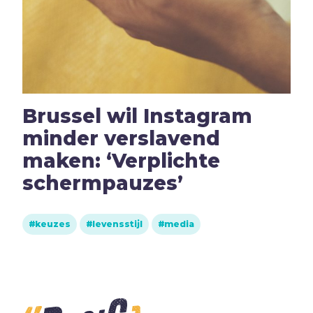
Hoop
I
Illusie
Inspiratie
Islam
Israël
Brussel wil Instagram
J
Jezus
minder verslavend
Jodendom
maken: ‘Verplichte
K
Kerk
schermpauzes’
Kerst
Keuzes
keuzes
levensstijl
media
Klimaat
Kwetsbaarheid
L
Levensstijl
Liefde