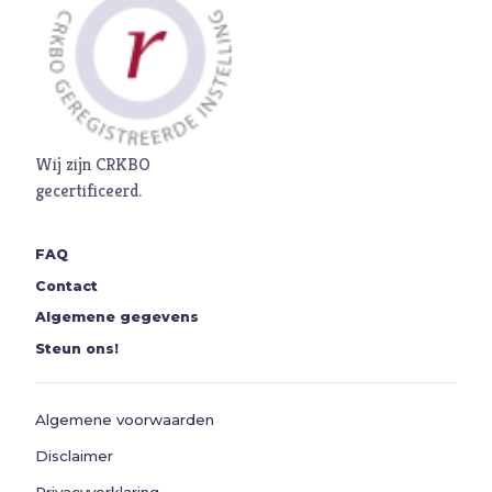
Seks
Sport
Stilte
T
Toekomst
Trouw
Wij zijn CRKBO
Twijfel
gecertificeerd.
V
Verbond
FAQ
Verdriet
Contact
Vergeving
Algemene gegevens
Verlangen
Steun ons!
Verleiding
Verslaving
Algemene voorwaarden
Vertrouwen
Disclaimer
Vervolging