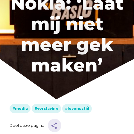
Nokia: ‘Laat
Muziek
mij niet
Geloof
Internationaal
meer gek
Identiteit
maken’
Categorieën
Blog
Denkprikkel
Video
media
verslaving
levensstijl
Alle onderwerpen
Deel deze pagina
A
Advent