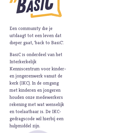
M
Maatschappij
Media
Moed
Een community die je
O
Oorlog
uitdaagt tot een leven dat
P
Pinksteren
dieper gaat, 'back to BasiC'.
Pijn
BasiC is onderdeel van het
Pinksteren
Interkerkelijk
Kenniscentrum voor kinder-
Politiek
en jongerenwerk vanuit de
Porno
kerk (
IKC
). In de omgang
R
Racisme
met kinderen en jongeren
houden onze medewerkers
Relatie
rekening met wat wenselijk
Religie
en toelaatbaar is. De
IKC-
S
Schepping
gedragscode
wil hierbij een
hulpmiddel zijn.
Schoonheid