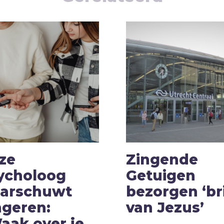
ze
Zingende
ycholoog
Getuigen
arschuwt
bezorgen ‘br
ngeren:
van Jezus’
aak over je