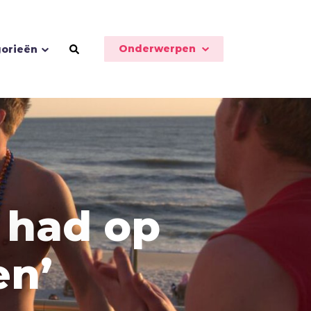
Onderwerpen
orieën
Schoonheid
Seks
t had op
Sport
Stilte
en’
T
Toekomst
Trouw