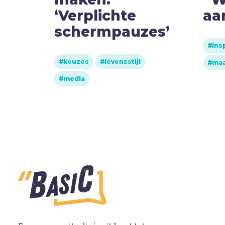
‘Verplichte
aa
schermpauzes’
ppij
ins
keuzes
levensstijl
maa
media