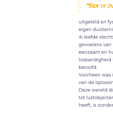
“Sex is j
uitgeteld en fy
eigen duisterni
ik leefde slec
gevoelens van 
eenzaam en hu
losbandigheid 
beroofd.
Voorheen was i
van de oplossin
Deze wereld di
tot lustobject
heeft, is zonde