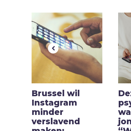
Brussel wil
De
5
Instagram
ps
minder
wa
ag
verslavend
jo
er
maken:
“W