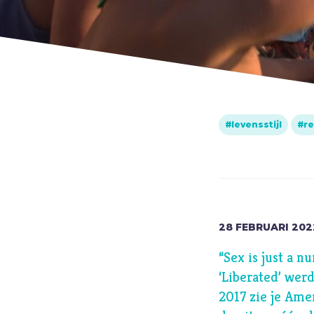
biddag
Bidden
Bijbel
C
Criminaliteit
Cultuur
levensstijl
re
D
Dankbaarheid
Dankdag
Drank
Duisternis
28
FEBRUARI
202
E
Eenzaamheid
“Sex is just a 
Eerlijkheid
‘Liberated’ wer
F
Fantasie
2017 zie je Ame
G
Games