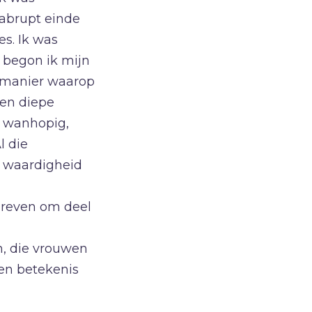
abrupt einde
es. Ik was
u begon ik mijn
de manier waarop
 en diepe
k wanhopig,
l die
e waardigheid
dreven om deel
n, die vrouwen
een betekenis