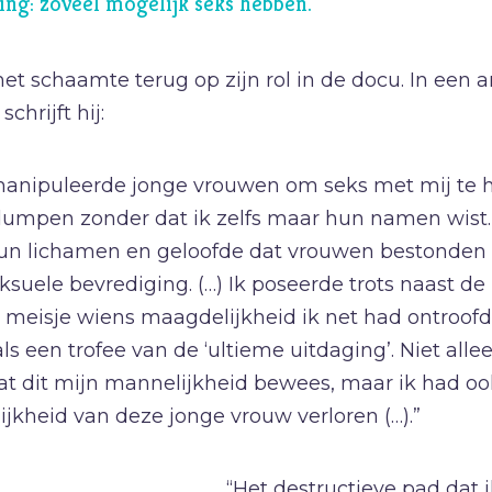
ing: zoveel mogelijk seks hebben.
P
Pinksteren
Pijn
et schaamte terug op zijn rol in de docu. In een a
Pinksteren
chrijft hij:
Politiek
manipuleerde jonge vrouwen om seks met mij te 
Porno
dumpen zonder dat ik zelfs maar hun namen wist. 
R
Racisme
un lichamen en geloofde dat vrouwen bestonden 
Relatie
ksuele bevrediging. (…) Ik poseerde trots naast d
Religie
 meisje wiens maagdelijkheid ik net had ontroofd, 
S
Schepping
 als een trofee van de ‘ultieme uitdaging’. Niet alle
at dit mijn mannelijkheid bewees, maar ik had ook
jkheid van deze jonge vrouw verloren (…).”
“Het destructieve pad dat 