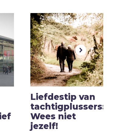
Liefdestip van
Bra
tachtigplussers:
‘Op
ief
Wees niet
voo
jezelf!
sta
pro