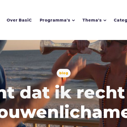
Over BasiC
Programma's
Thema's
Categ
Homoseksualiteit
blog
Hoop
ht dat ik rech
I
Illusie
Inspiratie
ouwenlicham
Islam
Israël