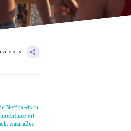
Twijfel
V
Verbond
Verdriet
Vergeving
Verlangen
deze pagina
Verleiding
Verslaving
Vertrouwen
Vervolging
Volharding
 de Netflix-docu
Vragen
cumentaire uit
Vreugde
ch, waar alles
Vriendschap