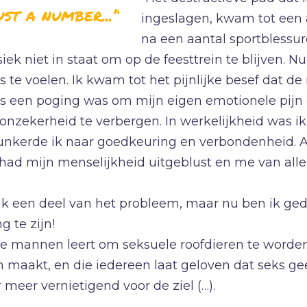
ust a number...”
ingeslagen, kwam tot een 
na een aantal sportblessur
siek niet in staat om op de feesttrein te blijven. N
s te voelen. Ik kwam tot het pijnlijke besef dat 
hts een poging was om mijn eigen emotionele pijn
onzekerheid te verbergen. In werkelijkheid was i
nkerde ik naar goedkeuring en verbondenheid. A
had mijn menselijkheid uitgeblust en me van all
k een deel van het probleem, maar nu ben ik ge
g te zijn!
e mannen leert om seksuele roofdieren te worde
en maakt, en die iedereen laat geloven dat seks g
r meer vernietigend voor de ziel (…).