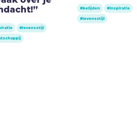
ndacht!”
belijden
inspiratie
levensstijl
piratie
levensstijl
tschappij