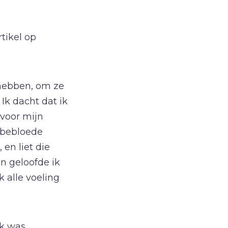
Vrijheid
W
Waarheid
rtikel op
Wonderen
Z
Zelfbeeld
hebben, om ze
Ziel
Ik dacht dat ik
Zintuigen
voor mijn
Zoektocht
e bebloede
Zonde
en liet die
en geloofde ik
 alle voeling
ik was