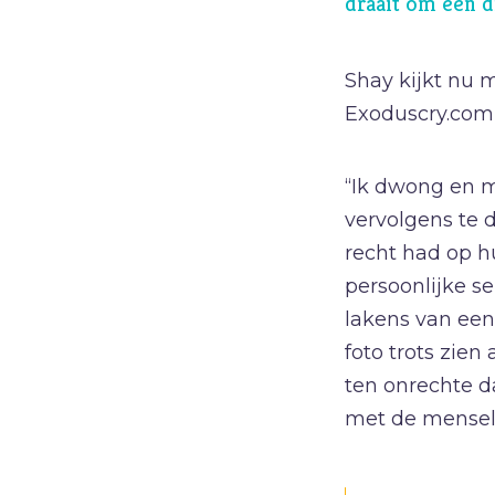
draait om één d
Geld
Genade
Shay kijkt nu m
Geweld
Exoduscry.com s
Gewoonten
“Ik dwong en 
Goden
vervolgens te 
Goede Vrijdag
recht had op h
H
Heiligheid
persoonlijke se
Helden
lakens van een
Hemelvaartsdag
foto trots zien
ten onrechte d
met de menseli