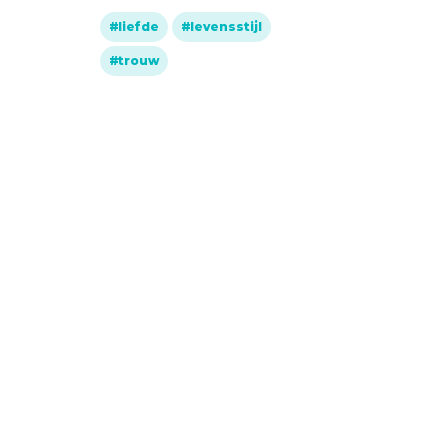
liefde
levensstijl
gew
trouw
leven