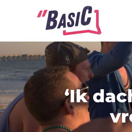
Alle onderwerpen
A
Advent
Ambitie
‘Ik dac
Angst
Antisemitisme
vr
B
Belijden
Beproeving